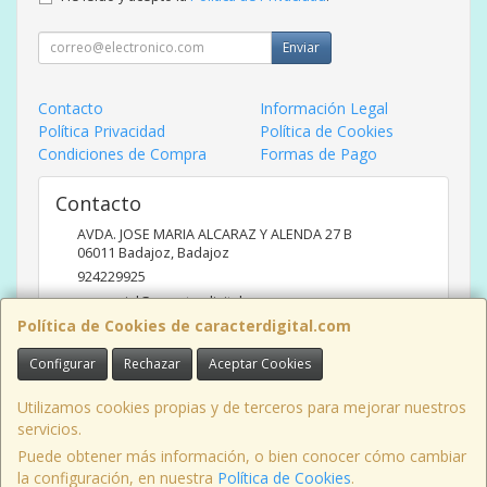
Enviar
Contacto
Información Legal
Política Privacidad
Política de Cookies
Condiciones de Compra
Formas de Pago
Contacto
AVDA. JOSE MARIA ALCARAZ Y ALENDA 27 B
06011
Badajoz
,
Badajoz
924229925
comercial@caracterdigital.com
Política de Cookies de caracterdigital.com
Configurar
Rechazar
Aceptar Cookies
Horario
DE 10 A 14 HORAS DE MAÑANA, 17 A 20:30 HORAS TARDES
Utilizamos cookies propias y de terceros para mejorar nuestros
servicios.
Puede obtener más información, o bien conocer cómo cambiar
la configuración, en nuestra
Política de Cookies
.
, , , , España. - C.I.F.: B06426175 - Tfno: