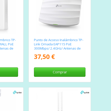
mbrico TP-
Punto de Acceso Inalámbrico TP-
WALL PoE
Link Omada EAP115 PoE
tenas de
300Mbps/ 2.4GHz/ Antenas de
b/g/a
4dBi/ WiFi 802.11n/b/g
37,50 €
Comprar