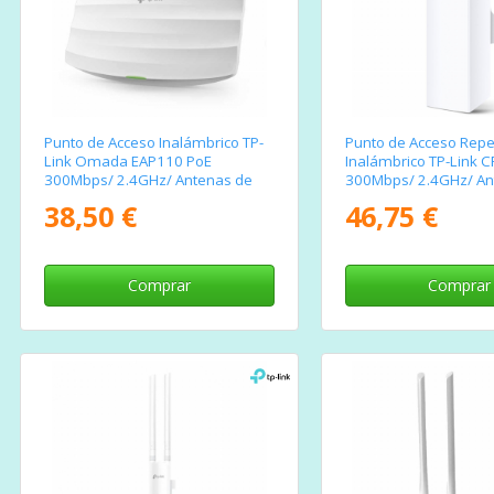
Punto de Acceso Inalámbrico TP-
Punto de Acceso Repe
Link Omada EAP110 PoE
Inalámbrico TP-Link 
300Mbps/ 2.4GHz/ Antenas de
300Mbps/ 2.4GHz/ An
4dBi/ WiFi 802.11n/b/g
9dBi/ WiFi 802.11n/b/
38,50 €
46,75 €
Comprar
Comprar