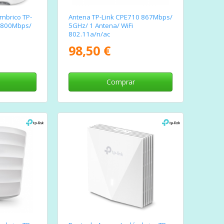
mbrico TP-
Antena TP-Link CPE710 867Mbps/
1800Mbps/
5GHz/ 1 Antena/ WiFi
802.11a/n/ac
98,50 €
Comprar