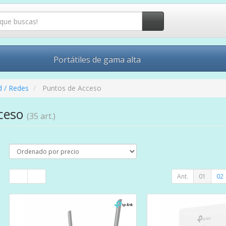
Portátiles de gama alta
d / Redes
Puntos de Acceso
cceso
(35 art.)
Ant.
01
02