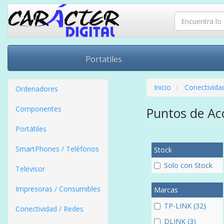
Portatiles
Inicio
Conectivida
Ordenadores
Componentes
Puntos de A
Portátiles
SmartPhones / Teléfonos
Stock
Solo con Stock
Televisor
Impresoras / Consumibles
Marcas
TP-LINK (32)
Conectividad / Redes
DLINK (3)