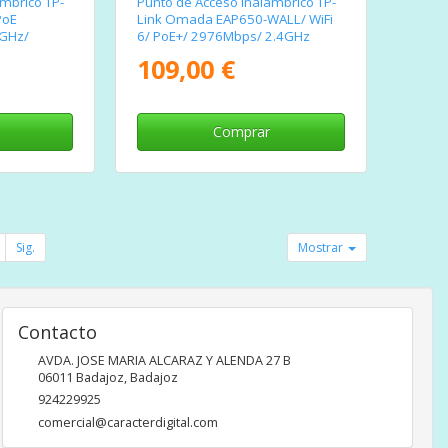
mbrico TP-
Punto de Acceso Inalámbrico TP-
PoE
Link Omada EAP650-WALL/ WiFi
5GHz/
6/ PoE+/ 2976Mbps/ 2.4GHz
5GHz/ Antenas de 5dBi/ WiFi
109,00 €
802.11 ax/ac/a/n/b/g
Comprar
Sig.
Mostrar
Contacto
AVDA. JOSE MARIA ALCARAZ Y ALENDA 27 B
06011
Badajoz
,
Badajoz
924229925
comercial@caracterdigital.com