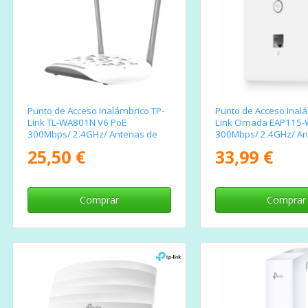
Punto de Acceso Inalámbrico TP-
Punto de Acceso Inalá
Link TL-WA801N V6 PoE
Link Omada EAP115-
300Mbps/ 2.4GHz/ Antenas de
300Mbps/ 2.4GHz/ An
5dBi/ WiFi 802.11n/b/g
1.8dBi/ WiFi 802.11n/
25,50 €
33,99 €
Comprar
Comprar