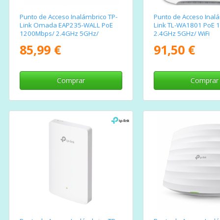
Punto de Acceso Inalámbrico TP-
Punto de Acceso Inalá
Link Omada EAP235-WALL PoE
Link TL-WA1801 PoE 
1200Mbps/ 2.4GHz 5GHz/
2.4GHz 5GHz/ WiFi
Antenas de 4dBi/ WiFi
802.11b/g/n/ax -
85,99 €
91,50 €
802.11ac/a/n/b/g 802.3af/at
802.11a/n/ac/ax
Comprar
Comprar