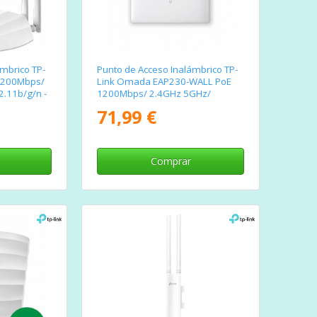
mbrico TP-
Punto de Acceso Inalámbrico TP-
1200Mbps/
Link Omada EAP230-WALL PoE
2.11b/g/n -
1200Mbps/ 2.4GHz 5GHz/
Antenas de 3.6dBi/ WiFi
71,99 €
802.11ac/n/b/g
Comprar