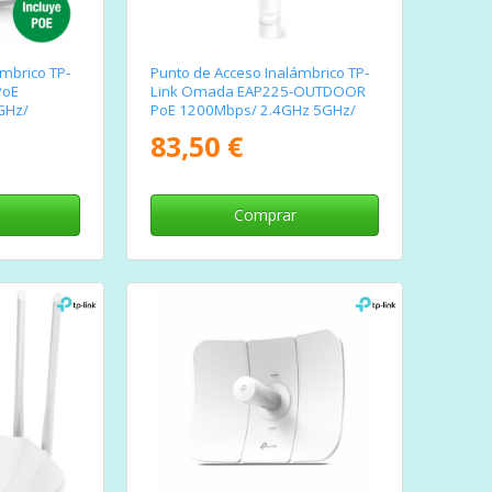
mbrico TP-
Punto de Acceso Inalámbrico TP-
PoE
Link Omada EAP225-OUTDOOR
GHz/
PoE 1200Mbps/ 2.4GHz 5GHz/
Antenas de 4dBi/ WiFi
83,50 €
802.11ac/n/b/g/a
Comprar