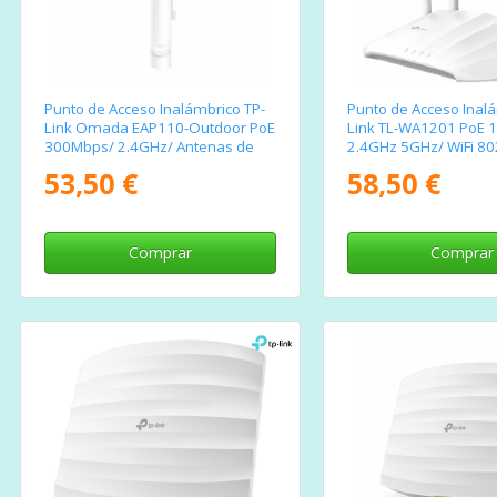
Punto de Acceso Inalámbrico TP-
Punto de Acceso Inalá
Link Omada EAP110-Outdoor PoE
Link TL-WA1201 PoE 
300Mbps/ 2.4GHz/ Antenas de
2.4GHz 5GHz/ WiFi 80
5dBi/ WiFi 802.11n/b/g
802.11ac/n/a
53,50 €
58,50 €
Comprar
Comprar