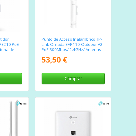
tidor
Punto de Acceso Inalámbrico TP-
CPE210 PoE
Link Omada EAP110-Outdoor V2
tena de
PoE 300Mbps/ 2.4GHz/ Antenas
g
de 5dBi/ WiFi 802.11n/b/g
53,50 €
Comprar