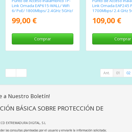
Punto de Acceso Inalámbrico TP-
Punto de Acceso Inalá
Link Omada EAP615-WALL/ WiFi
Link Omada EAP245 
6/ PoE/ 1800Mbps/ 2.4GHz 5GHz/
1700Mbps/ 2.4 GHz 
Antenas de 4dBi/ WiFi 802.11
Antena de 4dBi/ WiFi
99,00 €
109,00 €
ax/ac/a/n/b/g 802.3af/at
802.11ac/n/b/g/a
Comprar
Comprar
Ant.
01
02
e a Nuestro Boletín!
CIÓN BÁSICA SOBRE PROTECCIÓN DE
ECD EXTREMADURA DIGITAL, S.L
der las consultas planteadas por el usuario y enviarle la información solicitada;