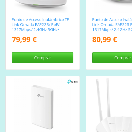
Punto de Acceso Inalámbrico TP-
Punto de Acceso Inalá
Link Omada EAP223/ PoE/
Link Omada EAP225 
1317Mbps/ 2.4GHz 5GHz/
1317Mbps/ 2.4GHz 5
Antenas de 5dBi/ WiFi 802.11
Antenas de 5dBi/ WiFi
79,99 €
80,99 €
ac/n/g/b/a
802.11ac/n/b/g
Comprar
Comprar