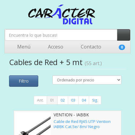
Menú
Acceso
Contacto
0
Cables de Red + 5 mt
(55 art.)
Filtro
Ant.
01
02
03
04
Sig.
VENTION - IABBK
Cable de Red RJ45 UTP Vention
IABBK Cat.5e/ 8m/ Negro