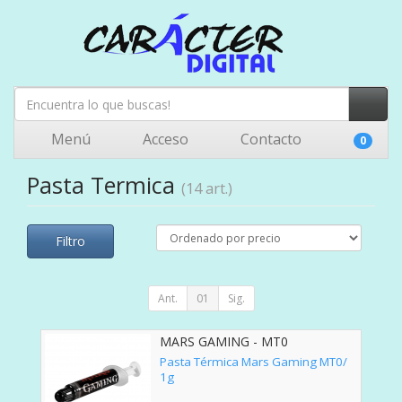
Menú
Acceso
Contacto
0
Pasta Termica
(14 art.)
Filtro
Ant.
01
Sig.
MARS GAMING - MT0
Pasta Térmica Mars Gaming MT0/
1g