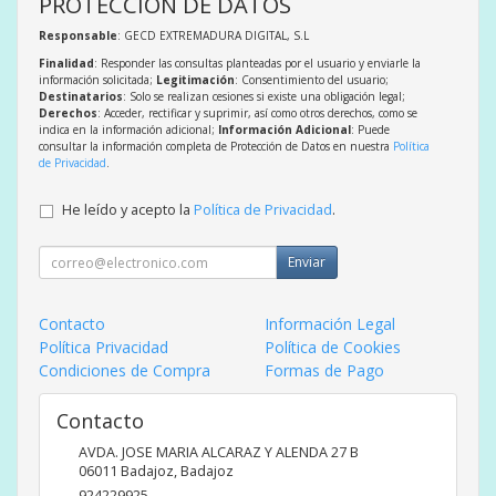
PROTECCIÓN DE DATOS
Responsable
: GECD EXTREMADURA DIGITAL, S.L
Finalidad
: Responder las consultas planteadas por el usuario y enviarle la
información solicitada;
Legitimación
: Consentimiento del usuario;
Destinatarios
: Solo se realizan cesiones si existe una obligación legal;
Derechos
: Acceder, rectificar y suprimir, así como otros derechos, como se
indica en la información adicional;
Información Adicional
: Puede
consultar la información completa de Protección de Datos en nuestra
Política
de Privacidad
.
He leído y acepto la
Política de Privacidad
.
Enviar
Contacto
Información Legal
Política Privacidad
Política de Cookies
Condiciones de Compra
Formas de Pago
Contacto
AVDA. JOSE MARIA ALCARAZ Y ALENDA 27 B
06011
Badajoz
,
Badajoz
924229925