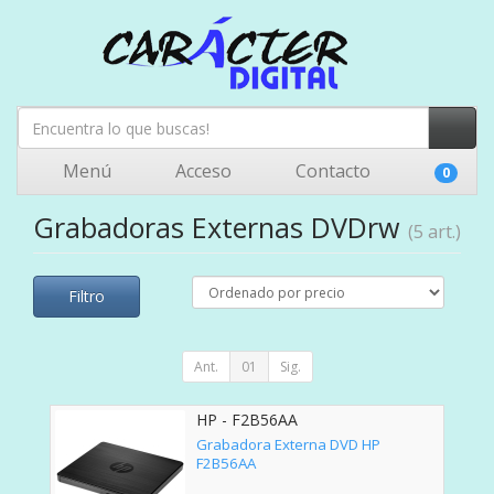
Menú
Acceso
Contacto
0
Grabadoras Externas DVDrw
(5 art.)
Filtro
Ant.
01
Sig.
HP - F2B56AA
Grabadora Externa DVD HP
F2B56AA