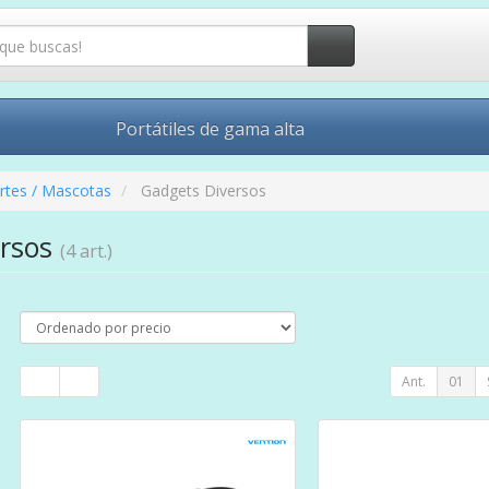
Portátiles de gama alta
rtes / Mascotas
Gadgets Diversos
ersos
(4 art.)
Ant.
01