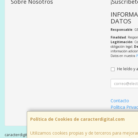
Sobre Nosotros
¡Suscríbet
INFORMA
DATOS
Responsable
: G
Finalidad
: Respon
Legitimación
: C
obligación legal;
De
información adicio
Datos en nuestra
P
He leído y 
Contacto
Política Priva
Condiciones 
Política de Cookies de caracterdigital.com
Utilizamos cookies propias y de terceros para mejorar
caracterdigital.com © 2026