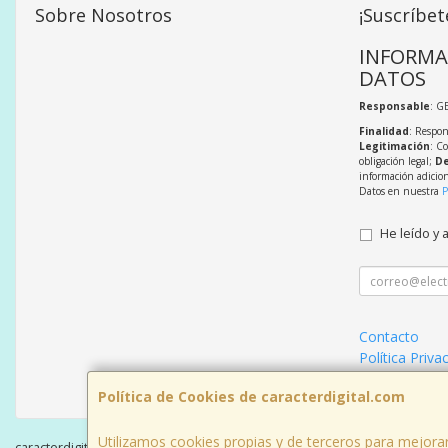
Sobre Nosotros
¡Suscríbet
INFORMA
DATOS
Responsable
: G
Finalidad
: Respon
Legitimación
: C
obligación legal;
De
información adicio
Datos en nuestra
P
He leído y 
Contacto
Política Priva
Condiciones 
Política de Cookies de caracterdigital.com
Utilizamos cookies propias y de terceros para mejorar
caracterdigital.com © 2026