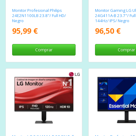
Monitor Profesional Philips
Monitor Gaming LG U
24E2N1100LB 23.8"/ Full HD/
24G411A-B 23.7"/ Ful
Negro
144Hz/ IPS/ Negro
95,99 €
96,50 €
Comprar
Comprar