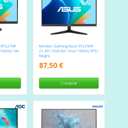
 VP227HF
Monitor Gaming Asus VY229HF
 100Hz/ VA/
21.45"/ Full HD/ 1ms/ 100Hz/ IPS/
Negro
87,50 €
Comprar