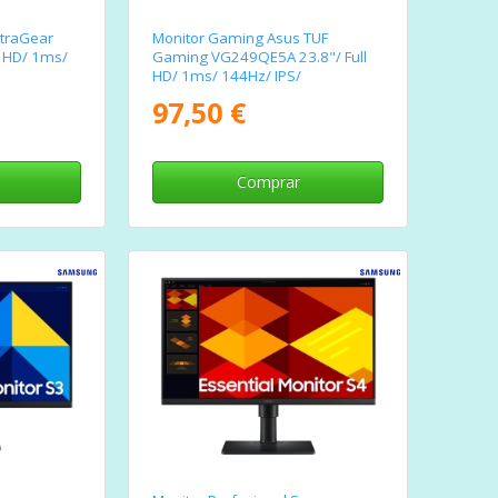
ltraGear
Monitor Gaming Asus TUF
l HD/ 1ms/
Gaming VG249QE5A 23.8"/ Full
HD/ 1ms/ 144Hz/ IPS/
Multimedia/ Negro
97,50 €
Comprar