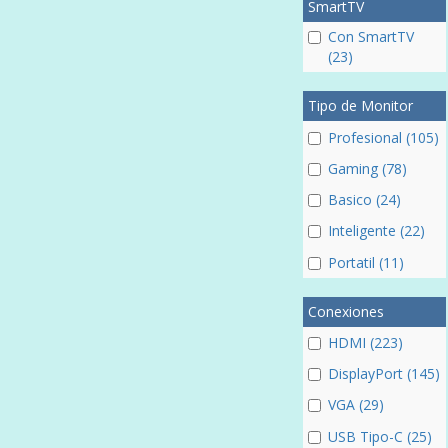
SmartTV
Con SmartTV
(23)
Tipo de Monitor
Profesional (105)
Gaming (78)
Basico (24)
Inteligente (22)
Portatil (11)
Conexiones
HDMI (223)
DisplayPort (145)
VGA (29)
USB Tipo-C (25)