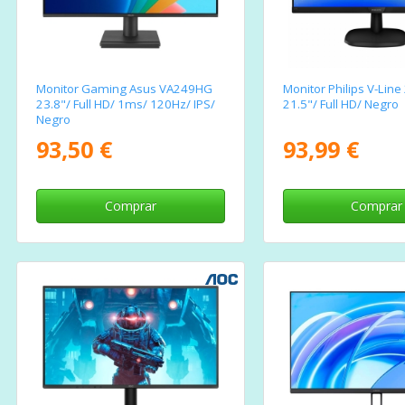
Monitor Gaming Asus VA249HG
Monitor Philips V-Lin
23.8"/ Full HD/ 1ms/ 120Hz/ IPS/
21.5"/ Full HD/ Negro
Negro
93,50 €
93,99 €
Comprar
Comprar