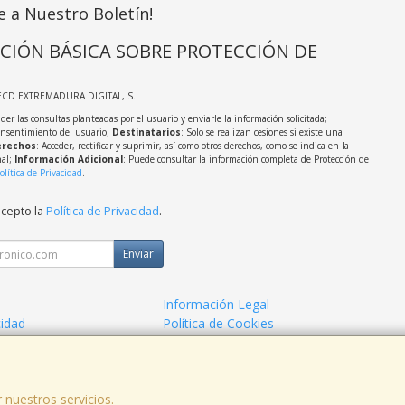
e a Nuestro Boletín!
CIÓN BÁSICA SOBRE PROTECCIÓN DE
ECD EXTREMADURA DIGITAL, S.L
der las consultas planteadas por el usuario y enviarle la información solicitada;
onsentimiento del usuario;
Destinatarios
: Solo se realizan cesiones si existe una
rechos
: Acceder, rectificar y suprimir, así como otros derechos, como se indica en la
nal;
Información Adicional
: Puede consultar la información completa de Protección de
olítica de Privacidad
.
acepto la
Política de Privacidad
.
Enviar
Información Legal
cidad
Política de Cookies
de Compra
Formas de Pago
 nuestros servicios.