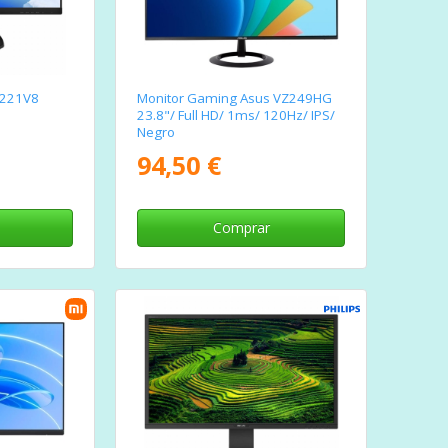
e 221V8
Monitor Gaming Asus VZ249HG
23.8"/ Full HD/ 1ms/ 120Hz/ IPS/
Negro
94,50 €
Comprar