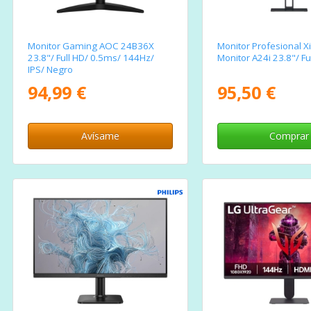
Monitor Gaming AOC 24B36X
Monitor Profesional X
23.8"/ Full HD/ 0.5ms/ 144Hz/
Monitor A24i 23.8"/ Fu
IPS/ Negro
94,99 €
95,50 €
Avísame
Comprar