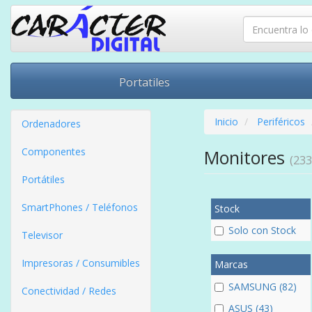
Portatiles
Inicio
Periféricos
Ordenadores
Componentes
Monitores
(233
Portátiles
SmartPhones / Teléfonos
Stock
Solo con Stock
Televisor
Impresoras / Consumibles
Marcas
SAMSUNG (82)
Conectividad / Redes
ASUS (43)