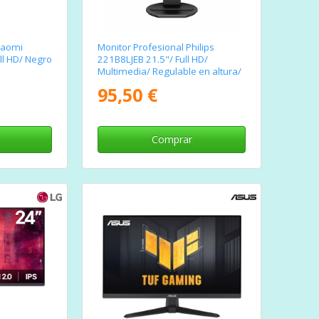
iaomi
Monitor Profesional Philips
ll HD/ Negro
221B8LJEB 21.5"/ Full HD/
Multimedia/ Regulable en altura/
Negro
95,50 €
Comprar