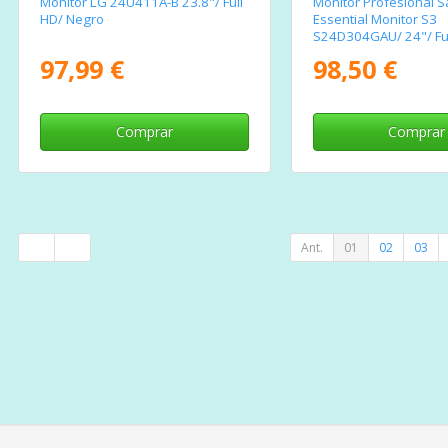
Monitor LG 24U411A-B 23.8"/ Full
Monitor Profesional
HD/ Negro
Essential Monitor S3
S24D304GAU/ 24"/ Ful
Negro
97,99 €
98,50 €
Comprar
Comprar
Ant.
01
02
03