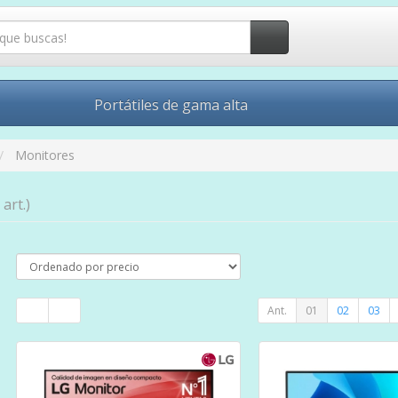
Portátiles de gama alta
Monitores
 art.)
Ant.
01
02
03