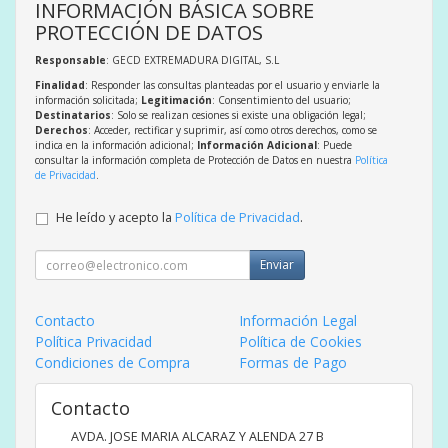
INFORMACIÓN BÁSICA SOBRE
PROTECCIÓN DE DATOS
Responsable
: GECD EXTREMADURA DIGITAL, S.L
Finalidad
: Responder las consultas planteadas por el usuario y enviarle la
información solicitada;
Legitimación
: Consentimiento del usuario;
Destinatarios
: Solo se realizan cesiones si existe una obligación legal;
Derechos
: Acceder, rectificar y suprimir, así como otros derechos, como se
indica en la información adicional;
Información Adicional
: Puede
consultar la información completa de Protección de Datos en nuestra
Política
de Privacidad
.
He leído y acepto la
Política de Privacidad
.
Enviar
Contacto
Información Legal
Política Privacidad
Política de Cookies
Condiciones de Compra
Formas de Pago
Contacto
AVDA. JOSE MARIA ALCARAZ Y ALENDA 27 B