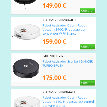
149,00 €
Comprar
XIAOMI - BHR9664EU
Robot Aspirador Xiaomi Robot
Vacuum S40C/ Friegasuelos/
control por WiFi/ Blanco
159,00 €
Comprar
GRUNKEL - I-
DANCERTURBOBRUSH
Robot Aspirador Grunkel I-DANCER
TURBO BRUSH
175,00 €
Comprar
XIAOMI - BHR084AEU
Robot Aspirador Xiaomi Robot
Vacuum S40/ Friegasuelos/ control
por WiFi/ Blanco