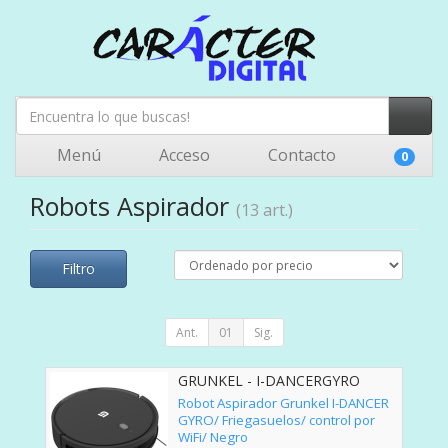
Menú
Acceso
Contacto
0
Robots Aspirador
(13 art.)
Filtro
Ant.
01
Sig.
GRUNKEL - I-DANCERGYRO
Robot Aspirador Grunkel I-DANCER
GYRO/ Friegasuelos/ control por
WiFi/ Negro