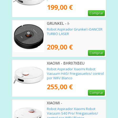
199,00 €
Comprar
GRUNKEL - I-
DANCERTURBOLASER
Robot Aspirador Grunkel I-DANCER
TURBO LASER
209,00 €
Comprar
XIAOMI - BHR07XBEU
Robot Aspirador Xiaomi Robot
Vacuum H40/ Friegasuelos/ control
por WiFi/ Blanco
255,00 €
Comprar
XIAOMI -
Robot Aspirador Xiaomi Robot
Vacuum S40 Pro/ Friegasuelos/
control por WiFi/ Blanco