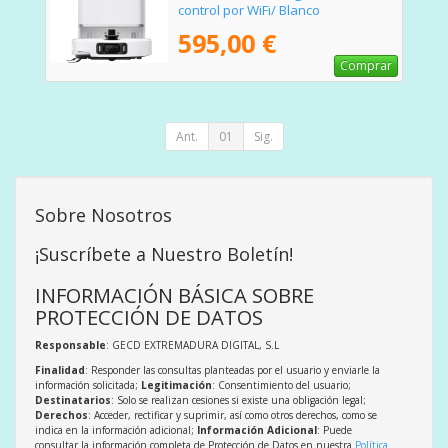
control por WiFi/ Blanco
595,00 €
Comprar
Ant.
01
Sig.
Sobre Nosotros
¡Suscríbete a Nuestro Boletín!
INFORMACIÓN BÁSICA SOBRE
PROTECCIÓN DE DATOS
Responsable
: GECD EXTREMADURA DIGITAL, S.L
Finalidad
: Responder las consultas planteadas por el usuario y enviarle la
información solicitada;
Legitimación
: Consentimiento del usuario;
Destinatarios
: Solo se realizan cesiones si existe una obligación legal;
Derechos
: Acceder, rectificar y suprimir, así como otros derechos, como se
indica en la información adicional;
Información Adicional
: Puede
consultar la información completa de Protección de Datos en nuestra
Política