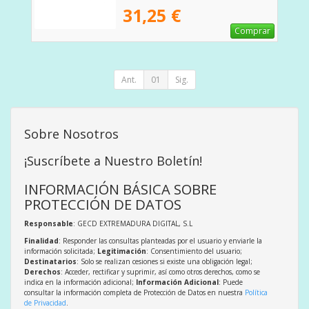
31,25 €
Comprar
Ant.
01
Sig.
Sobre Nosotros
¡Suscríbete a Nuestro Boletín!
INFORMACIÓN BÁSICA SOBRE
PROTECCIÓN DE DATOS
Responsable
: GECD EXTREMADURA DIGITAL, S.L
Finalidad
: Responder las consultas planteadas por el usuario y enviarle la
información solicitada;
Legitimación
: Consentimiento del usuario;
Destinatarios
: Solo se realizan cesiones si existe una obligación legal;
Derechos
: Acceder, rectificar y suprimir, así como otros derechos, como se
indica en la información adicional;
Información Adicional
: Puede
consultar la información completa de Protección de Datos en nuestra
Política
de Privacidad
.