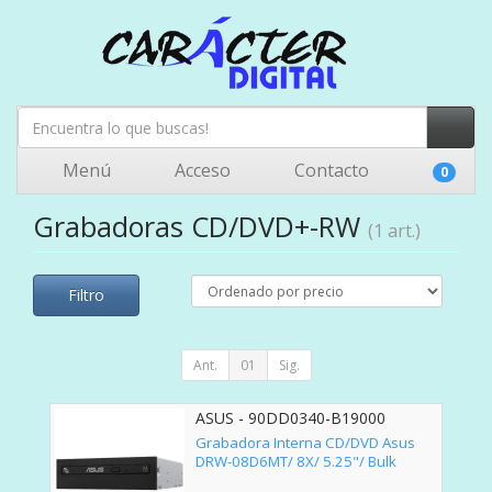
Menú
Acceso
Contacto
0
Grabadoras CD/DVD+-RW
(1 art.)
Filtro
Ant.
01
Sig.
ASUS - 90DD0340-B19000
Grabadora Interna CD/DVD Asus
DRW-08D6MT/ 8X/ 5.25"/ Bulk