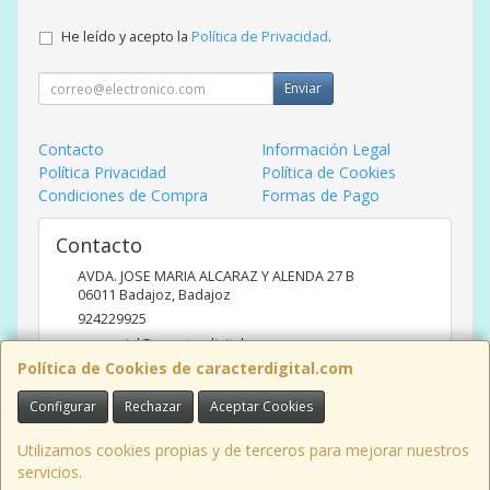
He leído y acepto la
Política de Privacidad
.
Enviar
Contacto
Información Legal
Política Privacidad
Política de Cookies
Condiciones de Compra
Formas de Pago
Contacto
AVDA. JOSE MARIA ALCARAZ Y ALENDA 27 B
06011
Badajoz
,
Badajoz
924229925
comercial@caracterdigital.com
Política de Cookies de caracterdigital.com
Configurar
Rechazar
Aceptar Cookies
Horario
DE 10 A 14 HORAS DE MAÑANA, 17 A 20:30 HORAS TARDES
Utilizamos cookies propias y de terceros para mejorar nuestros
servicios.