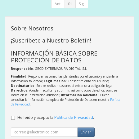
Ant.
01
Sig.
Sobre Nosotros
¡Suscríbete a Nuestro Boletín!
INFORMACIÓN BÁSICA SOBRE
PROTECCIÓN DE DATOS
Responsable
: GECD EXTREMADURA DIGITAL, S.L
Finalidad
: Responder las consultas planteadas por el usuario y enviarle la
información solicitada;
Legitimación
: Consentimiento del usuario;
Destinatarios
: Solo se realizan cesiones si existe una obligación legal;
Derechos
: Acceder, rectificar y suprimir, así como otros derechos, como se
indica en la información adicional;
Información Adicional
: Puede
consultar la información completa de Protección de Datos en nuestra
Política
de Privacidad
.
He leído y acepto la
Política de Privacidad
.
Enviar