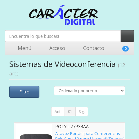
Menú
Acceso
Contacto
0
Sistemas de Videoconferencia
(12
art.)
Filtro
Ant.
01
Sig.
POLY - 77P34AA
Altavoz Portátil para Conferencias
Poly Sync 10 para Microsoft Teams/