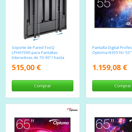
Soporte de Pared TooQ
Pantalla Digital Profe
LPHA7090 para Pantallas
Optoma N3551K/ 55"
Interactivas de 70-90"/ hasta
55kg
515,00 €
1.159,08 €
Comprar
Comprar