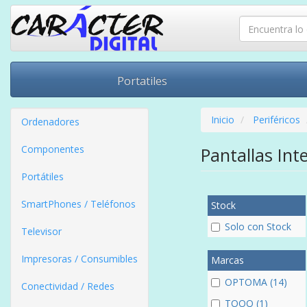
Portatiles
Inicio
Periféricos
Ordenadores
Componentes
Pantallas Int
Portátiles
SmartPhones / Teléfonos
Stock
Solo con Stock
Televisor
Impresoras / Consumibles
Marcas
OPTOMA (14)
Conectividad / Redes
TOOQ (1)