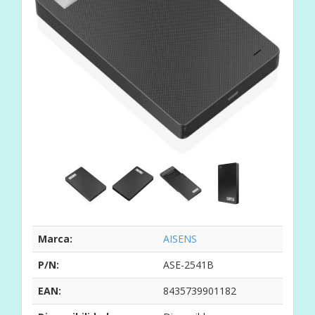
Marca:
AISENS
P/N:
ASE-2541B
EAN:
8435739901182