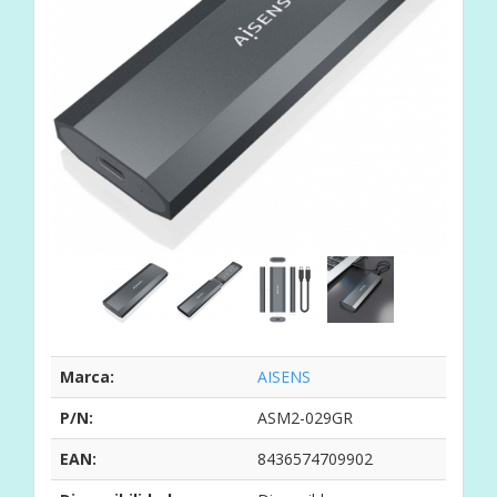
Marca:
AISENS
P/N:
ASM2-029GR
EAN:
8436574709902