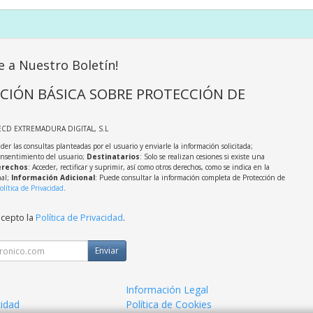
e a Nuestro Boletín!
CIÓN BÁSICA SOBRE PROTECCIÓN DE
ECD EXTREMADURA DIGITAL, S.L
der las consultas planteadas por el usuario y enviarle la información solicitada;
onsentimiento del usuario;
Destinatarios
: Solo se realizan cesiones si existe una
rechos
: Acceder, rectificar y suprimir, así como otros derechos, como se indica en la
nal;
Información Adicional
: Puede consultar la información completa de Protección de
olítica de Privacidad
.
acepto la
Política de Privacidad
.
Enviar
Información Legal
cidad
Política de Cookies