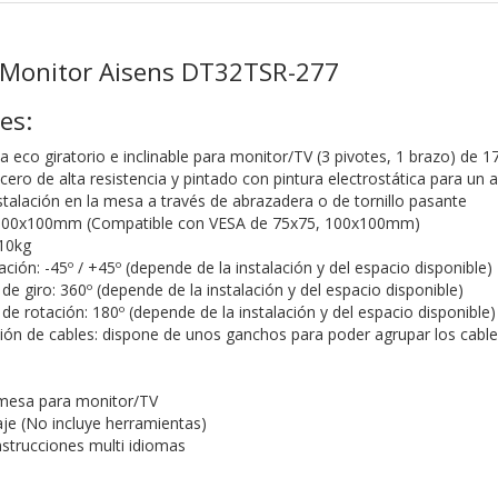
 Monitor Aisens DT32TSR-277
es:
eco giratorio e inclinable para monitor/TV (3 pivotes, 1 brazo) de 1
ero de alta resistencia y pintado con pintura electrostática para un 
stalación en la mesa a través de abrazadera o de tornillo pasante
100x100mm (Compatible con VESA de 75x75, 100x100mm)
10kg
ación: -45º / +45º (depende de la instalación y del espacio disponible)
e giro: 360º (depende de la instalación y del espacio disponible)
e rotación: 180º (depende de la instalación y del espacio disponible)
ión de cables: dispone de unos ganchos para poder agrupar los cable
 mesa para monitor/TV
aje (No incluye herramientas)
nstrucciones multi idiomas