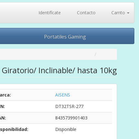
Identifícate
Contacto
Carrito
Portatiles Gaming
iratorio/ Inclinable/ hasta 10kg
arca:
AISENS
/N:
DT32TSR-277
AN:
8435739901403
sponibilidad:
Disponible