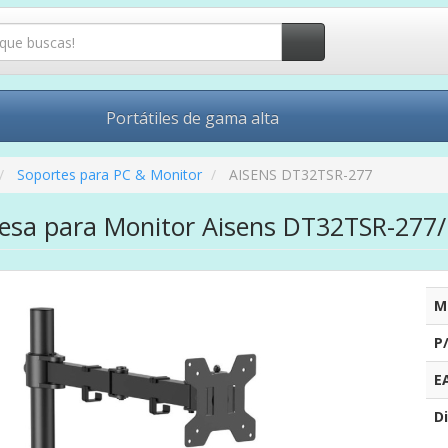
Portátiles de gama alta
Soportes para PC & Monitor
AISENS DT32TSR-277
esa para Monitor Aisens DT32TSR-277/ G
M
P
E
Di