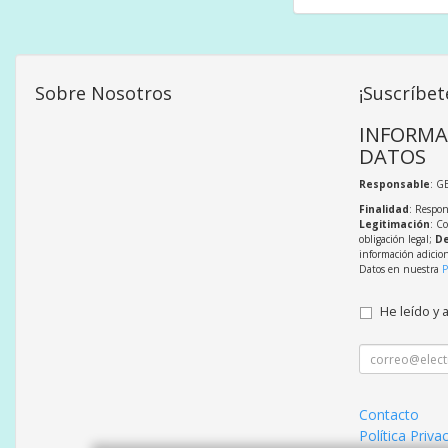
Sobre Nosotros
¡Suscríbet
INFORMA
DATOS
Responsable
: G
Finalidad
: Respon
Legitimación
: C
obligación legal;
De
información adicio
Datos en nuestra
P
He leído y 
Contacto
Política Priva