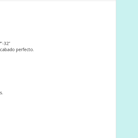
7”-32”
acabado perfecto.
s.