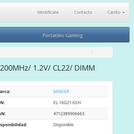
Identifícate
Contacto
Carrito
Portatiles Gaming
200MHz/ 1.2V/ CL22/ DIMM
arca:
APACER
/N:
EL.16G21.GSH
AN:
4712389906663
sponibilidad:
Disponible