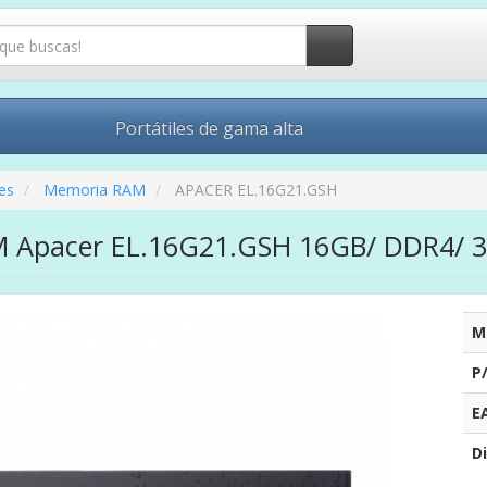
Portátiles de gama alta
es
Memoria RAM
APACER EL.16G21.GSH
 Apacer EL.16G21.GSH 16GB/ DDR4/ 3
M
P
E
Di