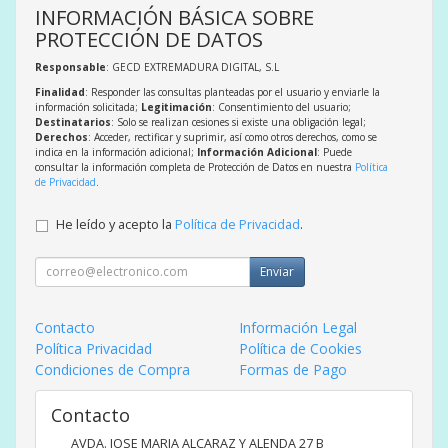
INFORMACIÓN BÁSICA SOBRE
PROTECCIÓN DE DATOS
Responsable
: GECD EXTREMADURA DIGITAL, S.L
Finalidad
: Responder las consultas planteadas por el usuario y enviarle la
información solicitada;
Legitimación
: Consentimiento del usuario;
Destinatarios
: Solo se realizan cesiones si existe una obligación legal;
Derechos
: Acceder, rectificar y suprimir, así como otros derechos, como se
indica en la información adicional;
Información Adicional
: Puede
consultar la información completa de Protección de Datos en nuestra
Política
de Privacidad
.
He leído y acepto la
Política de Privacidad
.
Enviar
Contacto
Información Legal
Política Privacidad
Política de Cookies
Condiciones de Compra
Formas de Pago
Contacto
AVDA. JOSE MARIA ALCARAZ Y ALENDA 27 B