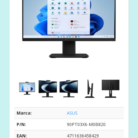
Marca:
ASUS
P/N:
90PT03X6-M0B820
EAN:
4711636458429