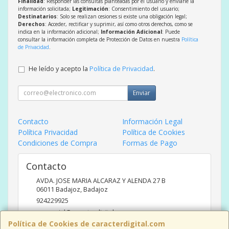
Finalidad
: Responder las consultas planteadas por el usuario y enviarle la
información solicitada;
Legitimación
: Consentimiento del usuario;
Destinatarios
: Solo se realizan cesiones si existe una obligación legal;
Derechos
: Acceder, rectificar y suprimir, así como otros derechos, como se
indica en la información adicional;
Información Adicional
: Puede
consultar la información completa de Protección de Datos en nuestra
Política
de Privacidad
.
He leído y acepto la
Política de Privacidad
.
Enviar
Contacto
Información Legal
Política Privacidad
Política de Cookies
Condiciones de Compra
Formas de Pago
Contacto
AVDA. JOSE MARIA ALCARAZ Y ALENDA 27 B
06011
Badajoz
,
Badajoz
924229925
comercial@caracterdigital.com
Política de Cookies de caracterdigital.com