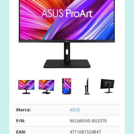
Marca:
ASUS
P/N:
90LM00X0-B02370
EAN:
4711081524847