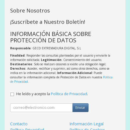
Sobre Nosotros
¡Suscríbete a Nuestro Boletín!
INFORMACIÓN BÁSICA SOBRE
PROTECCIÓN DE DATOS
Responsable
: GECD EXTREMADURA DIGITAL, S.L
Finalidad
: Responder las consultas planteadas por el usuario y enviarle la
información solicitada;
Legitimación
: Consentimiento del usuario;
Destinatarios
: Solo se realizan cesiones si existe una obligación legal;
Derechos
: Acceder, rectificar y suprimir, así como otros derechos, como se
indica en la información adicional;
Información Adicional
: Puede
consultar la información completa de Protección de Datos en nuestra
Política
de Privacidad
.
He leído y acepto la
Política de Privacidad
.
Enviar
Contacto
Información Legal
Política Privacidad
Política de Cookies