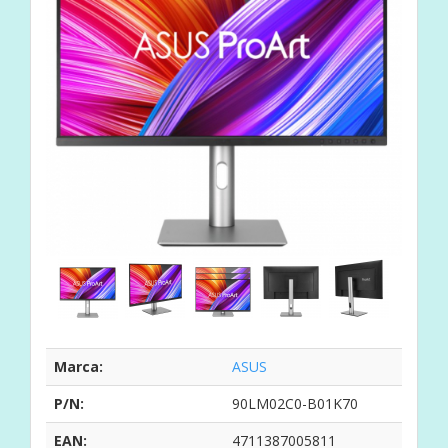
Marca:
ASUS
P/N:
90LM02C0-B01K70
EAN:
4711387005811