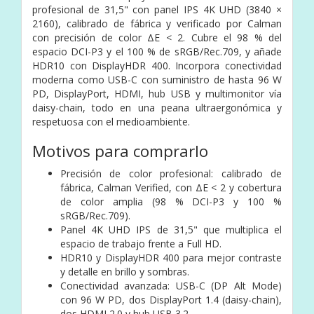
profesional de 31,5" con panel IPS 4K UHD (3840 ×
2160), calibrado de fábrica y verificado por Calman
con precisión de color ΔE < 2. Cubre el 98 % del
espacio DCI-P3 y el 100 % de sRGB/Rec.709, y añade
HDR10 con DisplayHDR 400. Incorpora conectividad
moderna como USB-C con suministro de hasta 96 W
PD, DisplayPort, HDMI, hub USB y multimonitor vía
daisy-chain, todo en una peana ultraergonómica y
respetuosa con el medioambiente.
Motivos para comprarlo
Precisión de color profesional: calibrado de
fábrica, Calman Verified, con ΔE < 2 y cobertura
de color amplia (98 % DCI-P3 y 100 %
sRGB/Rec.709).
Panel 4K UHD IPS de 31,5" que multiplica el
espacio de trabajo frente a Full HD.
HDR10 y DisplayHDR 400 para mejor contraste
y detalle en brillo y sombras.
Conectividad avanzada: USB-C (DP Alt Mode)
con 96 W PD, dos DisplayPort 1.4 (daisy-chain),
dos HDMI 2.0 y hub USB 3.2.