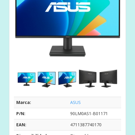
Marca:
ASUS
P/N:
90LM0AS1-B01171
EAN:
4711387740170