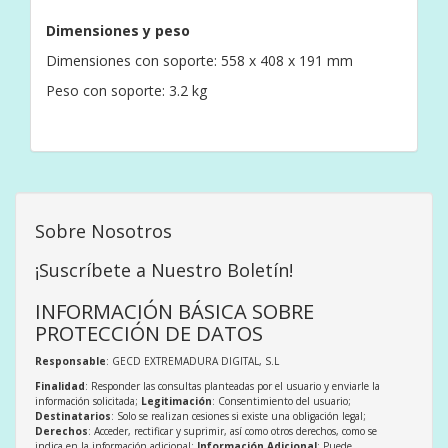
Dimensiones y peso
Dimensiones con soporte: 558 x 408 x 191 mm
Peso con soporte: 3.2 kg
Sobre Nosotros
¡Suscríbete a Nuestro Boletín!
INFORMACIÓN BÁSICA SOBRE
PROTECCIÓN DE DATOS
Responsable
: GECD EXTREMADURA DIGITAL, S.L
Finalidad
: Responder las consultas planteadas por el usuario y enviarle la
información solicitada;
Legitimación
: Consentimiento del usuario;
Destinatarios
: Solo se realizan cesiones si existe una obligación legal;
Derechos
: Acceder, rectificar y suprimir, así como otros derechos, como se
indica en la información adicional;
Información Adicional
: Puede