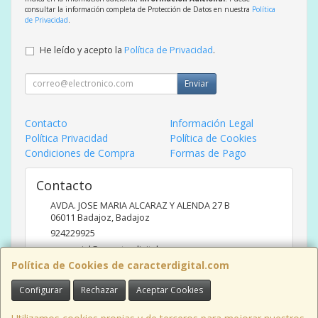
consultar la información completa de Protección de Datos en nuestra
Política
de Privacidad
.
He leído y acepto la
Política de Privacidad
.
Enviar
Contacto
Información Legal
Política Privacidad
Política de Cookies
Condiciones de Compra
Formas de Pago
Contacto
AVDA. JOSE MARIA ALCARAZ Y ALENDA 27 B
06011
Badajoz
,
Badajoz
924229925
comercial@caracterdigital.com
Política de Cookies de caracterdigital.com
Configurar
Rechazar
Aceptar Cookies
Horario
DE 10 A 14 HORAS DE MAÑANA, 17 A 20:30 HORAS TARDES