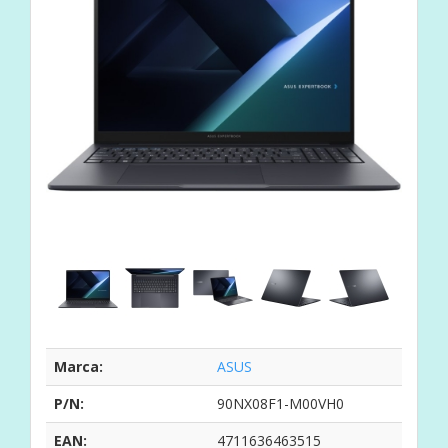
Marca:
ASUS
P/N:
90NX08F1-M00VH0
EAN:
4711636463515