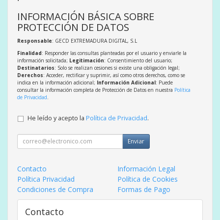
INFORMACIÓN BÁSICA SOBRE
PROTECCIÓN DE DATOS
Responsable
: GECD EXTREMADURA DIGITAL, S.L
Finalidad
: Responder las consultas planteadas por el usuario y enviarle la
información solicitada;
Legitimación
: Consentimiento del usuario;
Destinatarios
: Solo se realizan cesiones si existe una obligación legal;
Derechos
: Acceder, rectificar y suprimir, así como otros derechos, como se
indica en la información adicional;
Información Adicional
: Puede
consultar la información completa de Protección de Datos en nuestra
Política
de Privacidad
.
He leído y acepto la
Política de Privacidad
.
Enviar
Contacto
Información Legal
Política Privacidad
Política de Cookies
Condiciones de Compra
Formas de Pago
Contacto