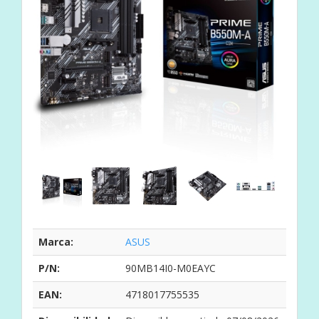
Marca:
ASUS
P/N:
90MB14I0-M0EAYC
EAN:
4718017755535