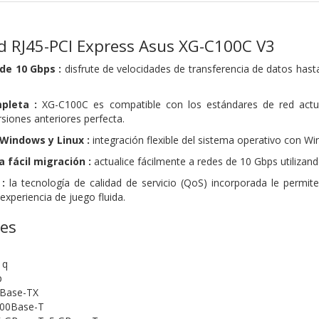
d RJ45-PCI Express Asus XG-C100C V3
de 10 Gbps :
disfrute de velocidades de transferencia de datos has
pleta :
XG-C100C es compatible con los estándares de red actua
siones anteriores perfecta.
Windows y Linux :
integración flexible del sistema operativo con Wi
 fácil migración :
actualice fácilmente a redes de 10 Gbps utilizan
:
la tecnología de calidad de servicio (QoS) incorporada le permit
xperiencia de juego fluida.
nes
1q
p
0Base-TX
000Base-T