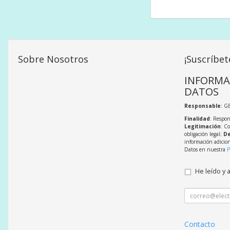
Sobre Nosotros
¡Suscríbet
INFORMA
DATOS
Responsable
: G
Finalidad
: Respon
Legitimación
: C
obligación legal;
De
información adicio
Datos en nuestra
P
He leído y 
Contacto