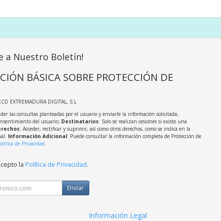
e a Nuestro Boletín!
CIÓN BÁSICA SOBRE PROTECCIÓN DE
ECD EXTREMADURA DIGITAL, S.L
der las consultas planteadas por el usuario y enviarle la información solicitada;
onsentimiento del usuario;
Destinatarios
: Solo se realizan cesiones si existe una
rechos
: Acceder, rectificar y suprimir, así como otros derechos, como se indica en la
nal;
Información Adicional
: Puede consultar la información completa de Protección de
olítica de Privacidad
.
acepto la
Política de Privacidad
.
Enviar
Información Legal