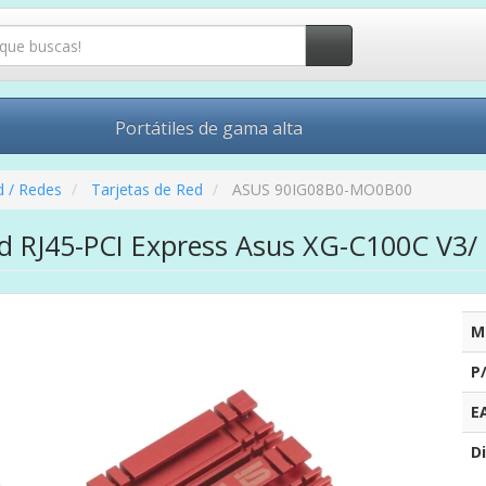
Portátiles de gama alta
d / Redes
Tarjetas de Red
ASUS 90IG08B0-MO0B00
ed RJ45-PCI Express Asus XG-C100C V3
M
P
E
Di