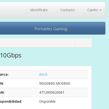
Identifícate
Contacto
Carrito
Portatiles Gaming
/ 10Gbps
arca:
ASUS
/N:
90IG08B0-MO0B00
AN:
4712900620061
sponibilidad:
Disponible