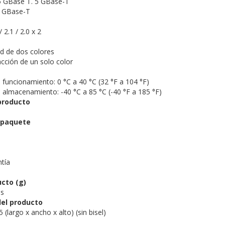
5 GBase T. 5 GBase-T
0 GBase-T
 2.1 / 2.0 x 2
d de dos colores
cción de un solo color
funcionamiento: 0 °C a 40 °C (32 °F a 104 °F)
almacenamiento: -40 °C a 85 °C (-40 °F a 185 °F)
producto
 paquete
ntía
cto (g)
os
el producto
 (largo x ancho x alto) (sin bisel)