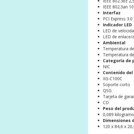
IEEE 802.3bz 2,
IEEE 802.3an 1
Interfaz
PCI Express 3.0 /
Indicador LED
LED de velocida
LED de enlace/a
Ambiental
Temperatura de 
Temperatura de 
Categoría de 
NIC
Contenido del
XG-C100C
Soporte corto
QSG
Tarjeta de gara
CD
Peso del produ
0,089 kilogram
Dimensiones d
120 x 84,6 x 20,5