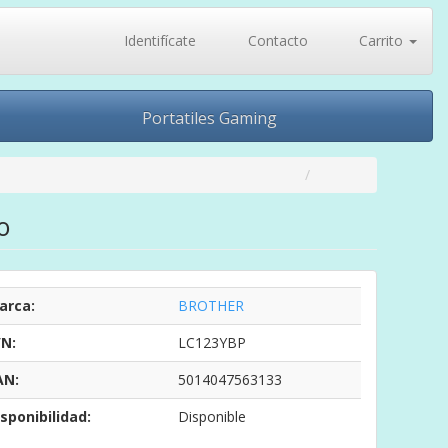
Identifícate
Contacto
Carrito
Portatiles Gaming
o
arca:
BROTHER
/N:
LC123YBP
AN:
5014047563133
sponibilidad:
Disponible