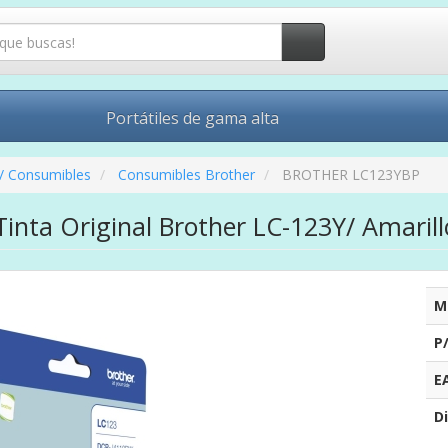
Portátiles de gama alta
/ Consumibles
Consumibles Brother
BROTHER LC123YBP
inta Original Brother LC-123Y/ Amarill
M
P
E
Di