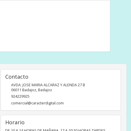
Contacto
AVDA. JOSE MARIA ALCARAZ Y ALENDA 27 B
06011
Badajoz
,
Badajoz
924229925
comercial@caracterdigital.com
Horario
DE 10 A 14 HORAS DE MAÑANA, 17 A 20:30 HORAS TARDES