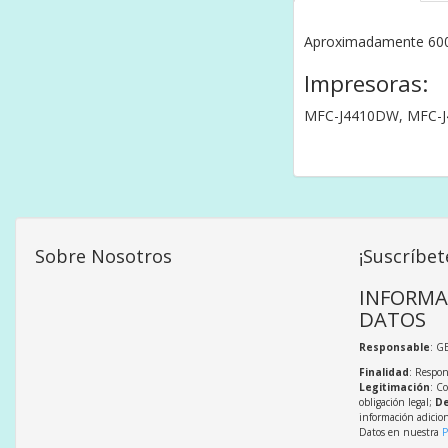
Aproximadamente 600
Impresoras:
MFC-J4410DW, MFC-J
Sobre Nosotros
¡Suscríbet
INFORMA
DATOS
Responsable
: G
Finalidad
: Respon
Legitimación
: C
obligación legal;
De
información adicio
Datos en nuestra
P