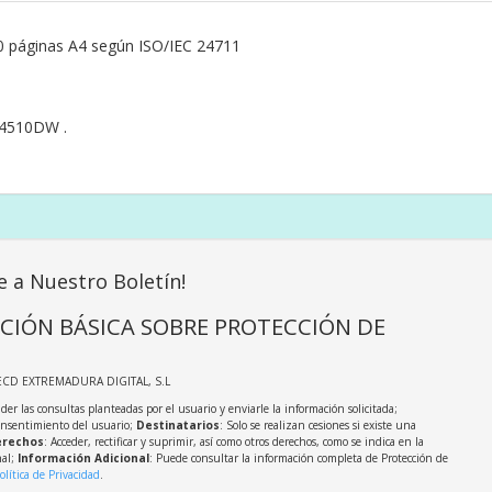
 páginas A4 según ISO/IEC 24711
4510DW .
e a Nuestro Boletín!
CIÓN BÁSICA SOBRE PROTECCIÓN DE
ECD EXTREMADURA DIGITAL, S.L
der las consultas planteadas por el usuario y enviarle la información solicitada;
onsentimiento del usuario;
Destinatarios
: Solo se realizan cesiones si existe una
rechos
: Acceder, rectificar y suprimir, así como otros derechos, como se indica en la
nal;
Información Adicional
: Puede consultar la información completa de Protección de
olítica de Privacidad
.