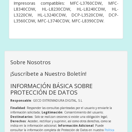
Impresoras compatibles: MFC-L3760CDW, MFC-
L8340CDW, HL-L8230CDW, HL-L8240CDW, HL-
L3220CW, HL-L3240CDW, DCP-L3520CDW, DCP-
L3560CDW, MFC-L3740CDW, MFC-L8390CDW.
Sobre Nosotros
¡Suscríbete a Nuestro Boletín!
INFORMACIÓN BÁSICA SOBRE
PROTECCIÓN DE DATOS
Responsable
: GECD EXTREMADURA DIGITAL, S.L
Finalidad
: Responder las consultas planteadas por el usuario y enviarle la
información solicitada;
Legitimación
: Consentimiento del usuario;
Destinatarios
: Solo se realizan cesiones si existe una obligación legal;
Derechos
: Acceder, rectificar y suprimir, así como otros derechos, como se
indica en la información adicional;
Información Adicional
: Puede
consultar la información completa de Protección de Datos en nuestra
Política