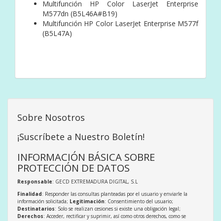
Multifunción HP Color LaserJet Enterprise
M577dn (B5L46A#B19)
Multifunción HP Color LaserJet Enterprise M577f
(B5L47A)
Sobre Nosotros
¡Suscríbete a Nuestro Boletín!
INFORMACIÓN BÁSICA SOBRE
PROTECCIÓN DE DATOS
Responsable
: GECD EXTREMADURA DIGITAL, S.L
Finalidad
: Responder las consultas planteadas por el usuario y enviarle la
información solicitada;
Legitimación
: Consentimiento del usuario;
Destinatarios
: Solo se realizan cesiones si existe una obligación legal;
Derechos
: Acceder, rectificar y suprimir, así como otros derechos, como se