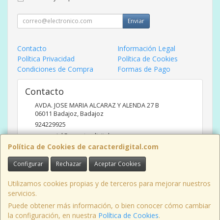
Enviar
Contacto
Información Legal
Política Privacidad
Política de Cookies
Condiciones de Compra
Formas de Pago
Contacto
AVDA. JOSE MARIA ALCARAZ Y ALENDA 27 B
06011
Badajoz
,
Badajoz
924229925
comercial@caracterdigital.com
Política de Cookies de caracterdigital.com
Configurar
Rechazar
Aceptar Cookies
Horario
DE 10 A 14 HORAS DE MAÑANA, 17 A 20:30 HORAS TARDES
Utilizamos cookies propias y de terceros para mejorar nuestros
servicios.
Puede obtener más información, o bien conocer cómo cambiar
la configuración, en nuestra
Política de Cookies
.
, , , , España. - C.I.F.: B06426175 - Tfno: