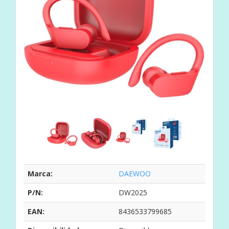
Marca:
DAEWOO
P/N:
DW2025
EAN:
8436533799685