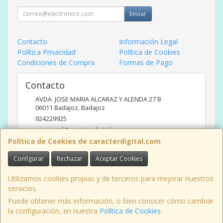
Enviar
Contacto
Información Legal
Política Privacidad
Política de Cookies
Condiciones de Compra
Formas de Pago
Contacto
AVDA. JOSE MARIA ALCARAZ Y ALENDA 27 B
06011
Badajoz
,
Badajoz
924229925
comercial@caracterdigital.com
Política de Cookies de caracterdigital.com
Configurar
Rechazar
Aceptar Cookies
Horario
DE 10 A 14 HORAS DE MAÑANA, 17 A 20:30 HORAS TARDES
Utilizamos cookies propias y de terceros para mejorar nuestros
servicios.
Puede obtener más información, o bien conocer cómo cambiar
la configuración, en nuestra
Política de Cookies
.
, , , , España. - C.I.F.: B06426175 - Tfno: