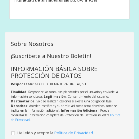
Humedad de almacenamiento: 0% a 95%
Sobre Nosotros
¡Suscríbete a Nuestro Boletín!
INFORMACIÓN BÁSICA SOBRE
PROTECCIÓN DE DATOS
Responsable
: GECD EXTREMADURA DIGITAL, S.L
Finalidad
: Responder las consultas planteadas por el usuario y enviarle la
información solicitada;
Legitimación
: Consentimiento del usuario;
Destinatarios
: Solo se realizan cesiones si existe una obligación legal;
Derechos
: Acceder, rectificar y suprimir, así como otros derechos, como se
indica en la información adicional;
Información Adicional
: Puede
consultar la información completa de Protección de Datos en nuestra
Política
de Privacidad
.
He leído y acepto la
Política de Privacidad
.