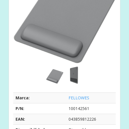
Marca:
FELLOWES
P/N:
100142561
EAN:
043859812226