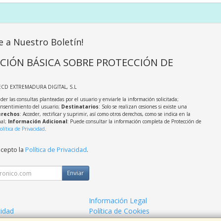
e a Nuestro Boletín!
CIÓN BÁSICA SOBRE PROTECCIÓN DE
ECD EXTREMADURA DIGITAL, S.L
der las consultas planteadas por el usuario y enviarle la información solicitada;
onsentimiento del usuario;
Destinatarios
: Solo se realizan cesiones si existe una
rechos
: Acceder, rectificar y suprimir, así como otros derechos, como se indica en la
nal;
Información Adicional
: Puede consultar la información completa de Protección de
olítica de Privacidad
.
acepto la
Política de Privacidad
.
Enviar
Información Legal
cidad
Política de Cookies