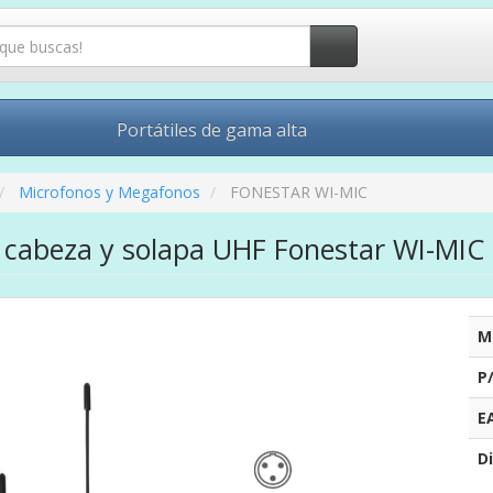
Portátiles de gama alta
Microfonos y Megafonos
FONESTAR WI-MIC
 cabeza y solapa UHF Fonestar WI-MIC
M
P
E
Di