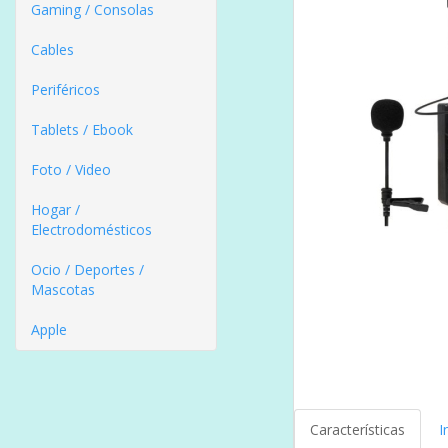
Gaming / Consolas
Cables
Periféricos
Tablets / Ebook
Foto / Video
Hogar /
Electrodomésticos
Ocio / Deportes /
Mascotas
Apple
Características
I