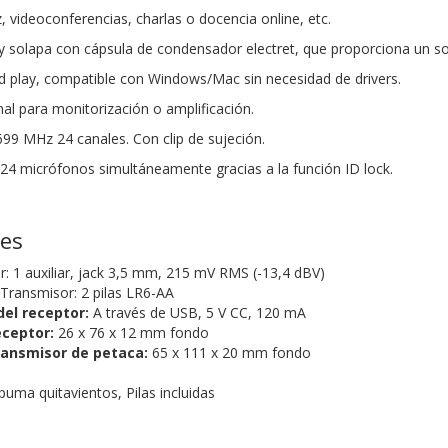
 videoconferencias, charlas o docencia online, etc.
 solapa con cápsula de condensador electret, que proporciona un son
 play, compatible con Windows/Mac sin necesidad de drivers.
nal para monitorización o amplificación.
9 MHz 24 canales. Con clip de sujeción.
24 micrófonos simultáneamente gracias a la función ID lock.
nes
: 1 auxiliar, jack 3,5 mm, 215 mV RMS (-13,4 dBV)
Transmisor: 2 pilas LR6-AA
el receptor:
A través de USB, 5 V CC, 120 mA
eceptor:
26 x 76 x 12 mm fondo
ransmisor de petaca:
65 x 111 x 20 mm fondo
uma quitavientos, Pilas incluidas