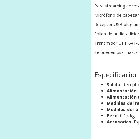
Para streaming de voz,
Micrófono de cabeza y
Receptor USB plug and
Salida de audio adicio
Transmisor UHF 641-69
Se pueden usar hasta 
Especificacio
Salida:
Receptor
Alimentación:
Alimentación d
Medidas del r
Medidas del t
Peso:
0,14 kg
Accesorios:
Esp