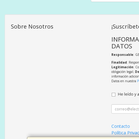
Sobre Nosotros
¡Suscríbet
INFORMA
DATOS
Responsable
: G
Finalidad
: Respon
Legitimación
: C
obligación legal;
De
información adicio
Datos en nuestra
P
He leído y 
Contacto
Política Priva