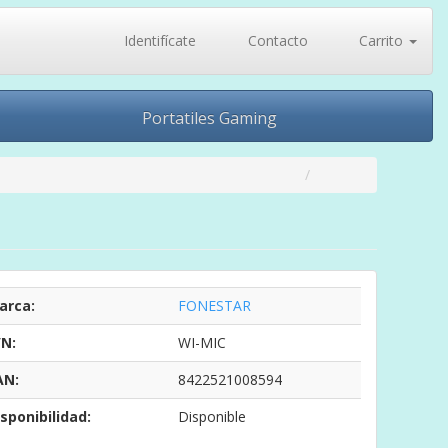
Identifícate
Contacto
Carrito
Portatiles Gaming
arca:
FONESTAR
/N:
WI-MIC
AN:
8422521008594
sponibilidad:
Disponible