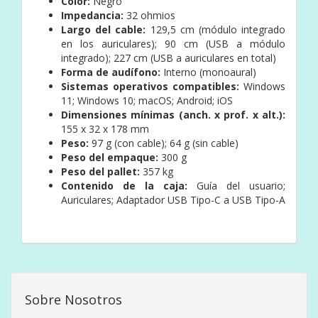
Color:
Negro
Impedancia:
32 ohmios
Largo del cable:
129,5 cm (módulo integrado
en los auriculares); 90 cm (USB a módulo
integrado); 227 cm (USB a auriculares en total)
Forma de audífono:
Interno (monoaural)
Sistemas operativos compatibles:
Windows
11; Windows 10; macOS; Android; iOS
Dimensiones mínimas (anch. x prof. x alt.):
155 x 32 x 178 mm
Peso:
97 g (con cable); 64 g (sin cable)
Peso del empaque:
300 g
Peso del pallet:
357 kg
Contenido de la caja:
Guía del usuario;
Auriculares; Adaptador USB Tipo-C a USB Tipo-A
Sobre Nosotros