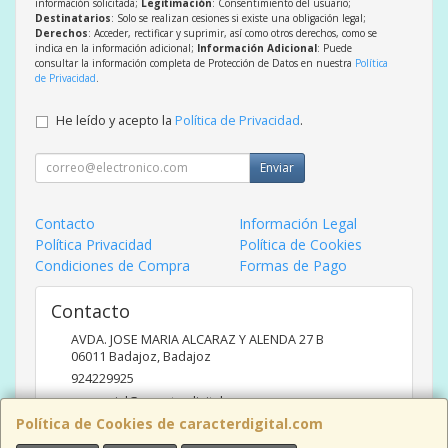
información solicitada;
Legitimación
: Consentimiento del usuario;
Destinatarios
: Solo se realizan cesiones si existe una obligación legal;
Derechos
: Acceder, rectificar y suprimir, así como otros derechos, como se
indica en la información adicional;
Información Adicional
: Puede
consultar la información completa de Protección de Datos en nuestra
Política
de Privacidad
.
He leído y acepto la
Política de Privacidad
.
Enviar
Contacto
Información Legal
Política Privacidad
Política de Cookies
Condiciones de Compra
Formas de Pago
Contacto
AVDA. JOSE MARIA ALCARAZ Y ALENDA 27 B
06011
Badajoz
,
Badajoz
924229925
comercial@caracterdigital.com
Política de Cookies de caracterdigital.com