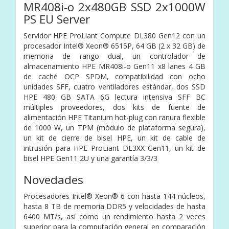
MR408i‑o 2x480GB SSD 2x1000W
PS EU Server
Servidor HPE ProLiant Compute DL380 Gen12 con un
procesador Intel® Xeon® 6515P, 64 GB (2 x 32 GB) de
memoria de rango dual, un controlador de
almacenamiento HPE MR408i-o Gen11 x8 lanes 4 GB
de caché OCP SPDM, compatibilidad con ocho
unidades SFF, cuatro ventiladores estándar, dos SSD
HPE 480 GB SATA 6G lectura intensiva SFF BC
múltiples proveedores, dos kits de fuente de
alimentación HPE Titanium hot-plug con ranura flexible
de 1000 W, un TPM (módulo de plataforma segura),
un kit de cierre de bisel HPE, un kit de cable de
intrusión para HPE ProLiant DL3XX Gen11, un kit de
bisel HPE Gen11 2U y una garantía 3/3/3
Novedades
Procesadores Intel® Xeon® 6 con hasta 144 núcleos,
hasta 8 TB de memoria DDR5 y velocidades de hasta
6400 MT/s, así como un rendimiento hasta 2 veces
superior para la computación general en comparación