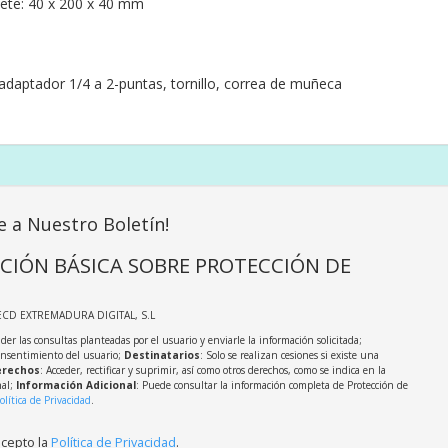
ete: 40 x 200 x 40 mm
adaptador 1/4 a 2-puntas, tornillo, correa de muñeca
e a Nuestro Boletín!
CIÓN BÁSICA SOBRE PROTECCIÓN DE
ECD EXTREMADURA DIGITAL, S.L
der las consultas planteadas por el usuario y enviarle la información solicitada;
onsentimiento del usuario;
Destinatarios
: Solo se realizan cesiones si existe una
rechos
: Acceder, rectificar y suprimir, así como otros derechos, como se indica en la
nal;
Información Adicional
: Puede consultar la información completa de Protección de
olítica de Privacidad
.
acepto la
Política de Privacidad
.