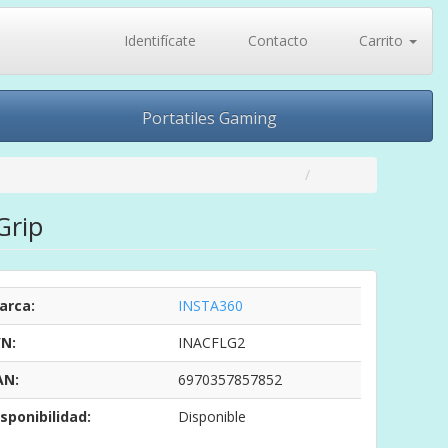
Identifícate
Contacto
Carrito
Portatiles Gaming
Grip
arca:
INSTA360
/N:
INACFLG2
AN:
6970357857852
sponibilidad:
Disponible