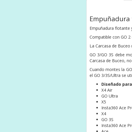
Empuñadura f
Empuñadura flotante y
Compatible con GO 2 u
La Carcasa de Buceo n
GO 3/GO 3S debe mont
Carcasa de Buceo, no 
Cuando montes la GO 3
el GO 3/3S/Ultra se u
Diseñado para
X4 Air
GO Ultra
X5
Insta360 Ace Pr
X4
GO 3S
Insta360 Ace Pr
Ace