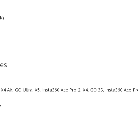
K)
nes
:
X4 Air,
GO Ultra,
X5,
Insta360 Ace Pro 2,
X4,
GO 3S,
Insta360 Ace Pr
o