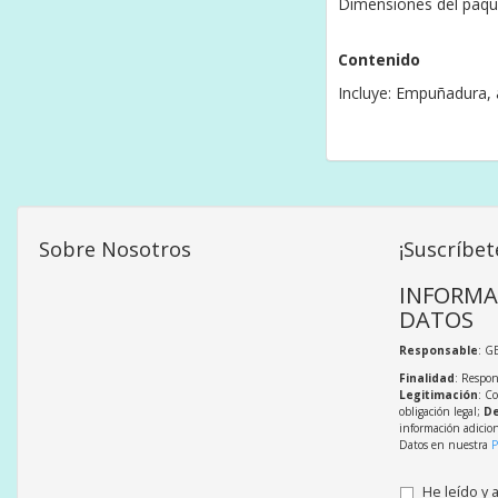
Dimensiones del paqu
Contenido
Incluye: Empuñadura, 
Sobre Nosotros
¡Suscríbet
INFORMA
DATOS
Responsable
: G
Finalidad
: Respon
Legitimación
: C
obligación legal;
De
información adicio
Datos en nuestra
P
He leído y 