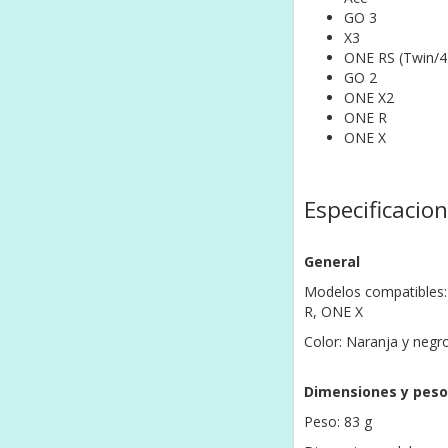
GO 3
X3
ONE RS (Twin/4
GO 2
ONE X2
ONE R
ONE X
Especificacio
General
Modelos compatibles
R,
ONE X
Color: Naranja y negr
Dimensiones y peso
Peso: 83 g