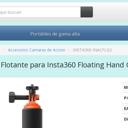
Portátiles de gama alta
o
Accesorios Camaras de Accion
INSTA360 INACFLG2
lotante para Insta360 Floating Hand 
M
P
E
Di