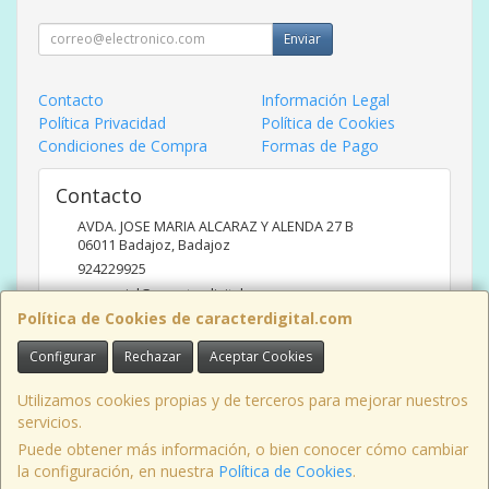
Enviar
Contacto
Información Legal
Política Privacidad
Política de Cookies
Condiciones de Compra
Formas de Pago
Contacto
AVDA. JOSE MARIA ALCARAZ Y ALENDA 27 B
06011
Badajoz
,
Badajoz
924229925
comercial@caracterdigital.com
Política de Cookies de caracterdigital.com
Configurar
Rechazar
Aceptar Cookies
Horario
DE 10 A 14 HORAS DE MAÑANA, 17 A 20:30 HORAS TARDES
Utilizamos cookies propias y de terceros para mejorar nuestros
servicios.
Puede obtener más información, o bien conocer cómo cambiar
la configuración, en nuestra
Política de Cookies
.
, , , , España. - C.I.F.: B06426175 - Tfno: