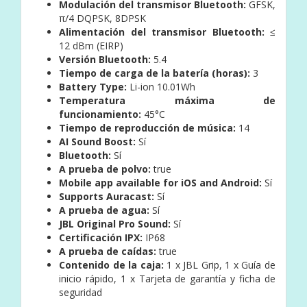
Modulación del transmisor Bluetooth:
GFSK,
π/4 DQPSK, 8DPSK
Alimentación del transmisor Bluetooth:
≤
12 dBm (EIRP)
Versión Bluetooth:
5.4
Tiempo de carga de la batería (horas):
3
Battery Type:
Li-ion 10.01Wh
Temperatura máxima de
funcionamiento:
45°C
Tiempo de reproducción de música:
14
AI Sound Boost:
Sí
Bluetooth:
Sí
A prueba de polvo:
true
Mobile app available for iOS and Android:
Sí
Supports Auracast:
Sí
A prueba de agua:
Sí
JBL Original Pro Sound:
Sí
Certificación IPX:
IP68
A prueba de caídas:
true
Contenido de la caja:
1 x JBL Grip,
1 x Guía de
inicio rápido,
1 x Tarjeta de garantía y ficha de
seguridad