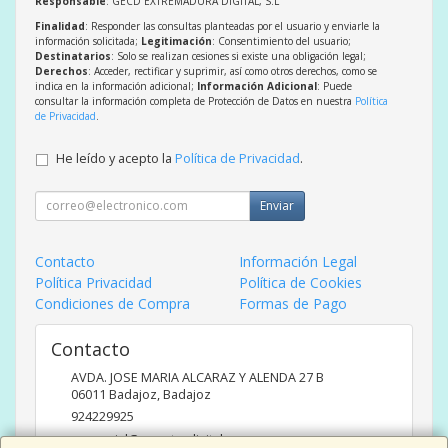
Responsable
: GECD EXTREMADURA DIGITAL, S.L
Finalidad
: Responder las consultas planteadas por el usuario y enviarle la
información solicitada;
Legitimación
: Consentimiento del usuario;
Destinatarios
: Solo se realizan cesiones si existe una obligación legal;
Derechos
: Acceder, rectificar y suprimir, así como otros derechos, como se
indica en la información adicional;
Información Adicional
: Puede
consultar la información completa de Protección de Datos en nuestra
Política
de Privacidad
.
He leído y acepto la
Política de Privacidad
.
Enviar
Contacto
Información Legal
Política Privacidad
Política de Cookies
Condiciones de Compra
Formas de Pago
Contacto
AVDA. JOSE MARIA ALCARAZ Y ALENDA 27 B
06011
Badajoz
,
Badajoz
924229925
comercial@caracterdigital.com