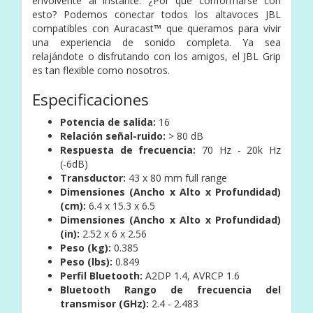
envolvente al instante. ¿Por qué conformarse con
esto? Podemos conectar todos los altavoces JBL
compatibles con Auracast™ que queramos para vivir
una experiencia de sonido completa. Ya sea
relajándote o disfrutando con los amigos, el JBL Grip
es tan flexible como nosotros.
Especificaciones
Potencia de salida:
16
Relación señal-ruido:
> 80 dB
Respuesta de frecuencia:
70 Hz - 20k Hz
(-6dB)
Transductor:
43 x 80 mm full range
Dimensiones (Ancho x Alto x Profundidad)
(cm):
6.4 x 15.3 x 6.5
Dimensiones (Ancho x Alto x Profundidad)
(in):
2.52 x 6 x 2.56
Peso (kg):
0.385
Peso (lbs):
0.849
Perfil Bluetooth:
A2DP 1.4, AVRCP 1.6
Bluetooth Rango de frecuencia del
transmisor (GHz):
2.4 - 2.483