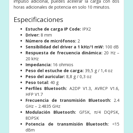
impulso adicional, puedes acelerar la carga con dos
horas adicionales de potencia en solo 10 minutos.
Especificaciones
Estuche de carga IP Code:
IPX2
Driver:
8 mm
Número de micrófonos:
2
Sensibilidad del driver a 1 kHz/1 mW:
100 dB
Respuesta de frecuencia dinámica:
20 Hz –
20 kHz
Impedancia:
16 ohmios
Peso del estuche de carga:
39,5 g / 1,4 oz
Peso del auricular:
8,8 g / 0,3 oz
Peso total:
40 g
Perfiles Bluetooth:
A2DP V1.3, AVRCP V1.6,
HFP V1.7
Frecuencia de transmisión Bluetooth:
2.4
GHz – 2.4835 GHz
Modulación Bluetooth:
GFSK, π/4 DQPSK,
8DPSK
Potencia de transmisión Bluetooth:
<15
dBm