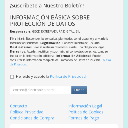
¡Suscríbete a Nuestro Boletín!
INFORMACIÓN BÁSICA SOBRE
PROTECCIÓN DE DATOS
Responsable
: GECD EXTREMADURA DIGITAL, S.L
Finalidad
: Responder las consultas planteadas por el usuario y enviarle la
información solicitada;
Legitimación
: Consentimiento del usuario;
Destinatarios
: Solo se realizan cesiones si existe una obligación legal;
Derechos
: Acceder, rectificar y suprimir, así como otros derechos, como se
indica en la información adicional;
Información Adicional
: Puede
consultar la información completa de Protección de Datos en nuestra
Política
de Privacidad
.
He leído y acepto la
Política de Privacidad
.
Enviar
Contacto
Información Legal
Política Privacidad
Política de Cookies
Condiciones de Compra
Formas de Pago