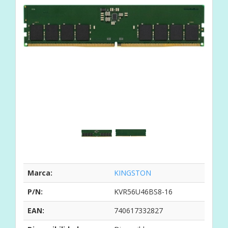
Marca:
KINGSTON
P/N:
KVR56U46BS8-16
EAN:
740617332827