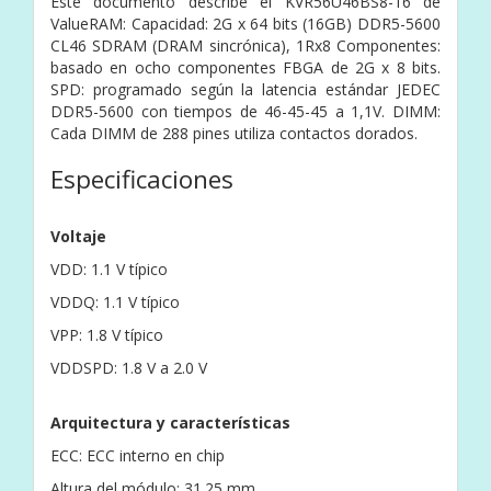
Este documento describe el KVR56U46BS8-16 de
ValueRAM: Capacidad: 2G x 64 bits (16GB) DDR5-5600
CL46 SDRAM (DRAM sincrónica), 1Rx8 Componentes:
basado en ocho componentes FBGA de 2G x 8 bits.
SPD: programado según la latencia estándar JEDEC
DDR5-5600 con tiempos de 46-45-45 a 1,1V. DIMM:
Cada DIMM de 288 pines utiliza contactos dorados.
Especificaciones
Voltaje
VDD: 1.1 V típico
VDDQ: 1.1 V típico
VPP: 1.8 V típico
VDDSPD: 1.8 V a 2.0 V
Arquitectura y características
ECC: ECC interno en chip
Altura del módulo: 31.25 mm