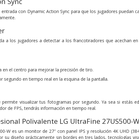
on Sync
de entrada con Dynamic Action Sync para que los jugadores puedan 
damente.
er
yuda a los jugadores a detectar a los francotiradores que acechan e
a en el centro para mejorar la precisión de tiro.
r segundo en tiempo real en la esquina de la pantalla.
 permite visualizar tus fotogramas por segundo. Ya sea si estás e
ador de FPS, tendrás información en tiempo real.
sional Polivalente LG UltraFine 27US500-
00-W es un monitor de 27″ con panel IPS y resolución 4K UHD (3840 
or su diseño prácticamente sin bordes en tres lados, tecnologías vi