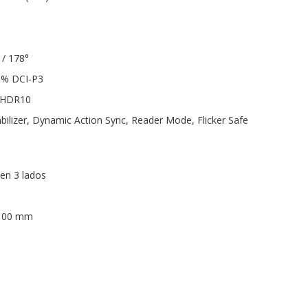
 / 178°
90% DCI-P3
 HDR10
abilizer, Dynamic Action Sync, Reader Mode, Flicker Safe
 en 3 lados
 100 mm