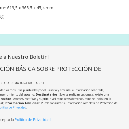
te: 613,5 x 363,5 x 45,4 mm
kg
e a Nuestro Boletín!
CIÓN BÁSICA SOBRE PROTECCIÓN DE
ECD EXTREMADURA DIGITAL, S.L
der las consultas planteadas por el usuario y enviarle la información solicitada;
onsentimiento del usuario;
Destinatarios
: Solo se realizan cesiones si existe una
rechos
: Acceder, rectificar y suprimir, así como otros derechos, como se indica en la
nal;
Información Adicional
: Puede consultar la información completa de Protección de
olítica de Privacidad
.
acepto la
Política de Privacidad
.