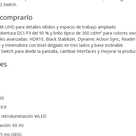
G Switch.
 comprarlo
 4K UHD para detalles nítidos y espacio de trabajo ampliado
bertura DCI-P3 del 90 % y brillo típico de 300 cd/m² para colores vivos
les avanzadas: HDR10, Black Stabilizer, Dynamic Action Sync, Reader
y minimalista con bisel delgado en tres lados y base inclinable
witch para dividir la pantalla, cambiar interfaces y mejorar la produc
nes
60
16:9
n retroiluminación WLED
ación: 60 Hz
 5 ms (GtG)