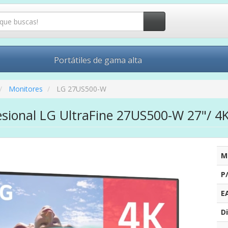
Portátiles de gama alta
Monitores
LG 27US500-W
esional LG UltraFine 27US500-W 27"/ 4
M
P
E
Di