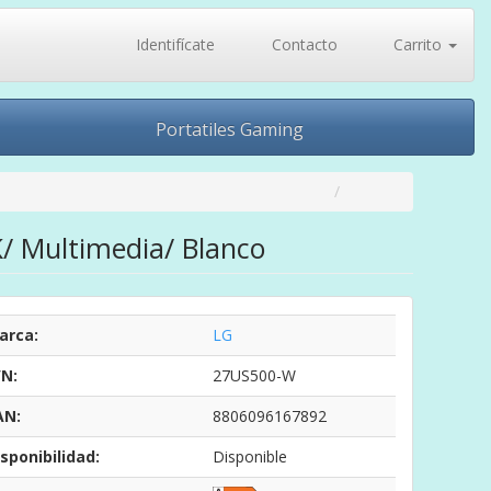
Identifícate
Contacto
Carrito
Portatiles Gaming
K/ Multimedia/ Blanco
arca:
LG
/N:
27US500-W
AN:
8806096167892
sponibilidad:
Disponible