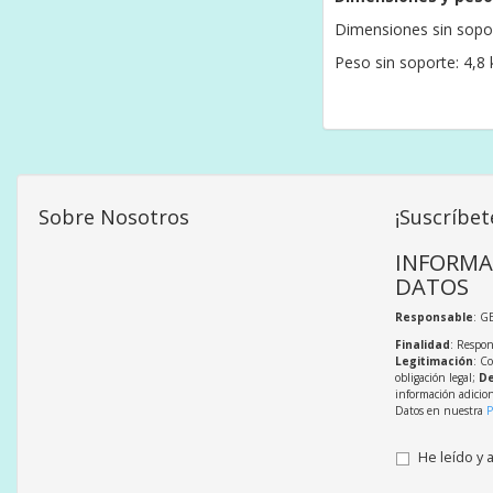
Dimensiones sin sopor
Peso sin soporte: 4,8 
Sobre Nosotros
¡Suscríbet
INFORMA
DATOS
Responsable
: G
Finalidad
: Respon
Legitimación
: C
obligación legal;
De
información adicio
Datos en nuestra
P
He leído y 