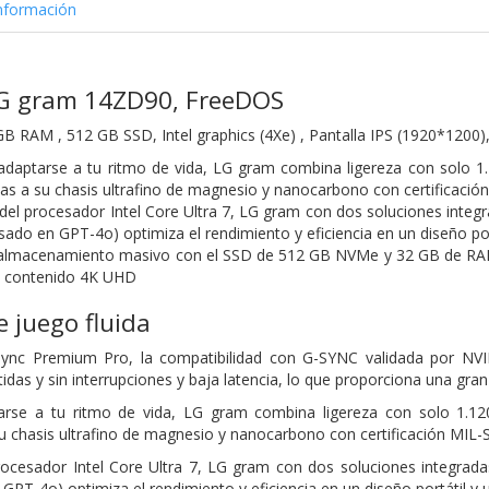
nformación
 LG gram 14ZD90, FreeDOS
 GB RAM , 512 GB SSD, Intel graphics (4Xe) , Pantalla IPS (1920*1200),
daptarse a tu ritmo de vida, LG gram combina ligereza con solo 1
cias a su chasis ultrafino de magnesio y nanocarbono con certificac
el procesador Intel Core Ultra 7, LG gram con dos soluciones integr
ado en GPT-4o) optimiza el rendimiento y eficiencia en un diseño port
 almacenamiento masivo con el SSD de 512 GB NVMe y 32 GB de RAM
 contenido 4K UHD
e juego fluida
nc Premium Pro, la compatibilidad con G-SYNC validada por NVIDI
idas y sin interrupciones y baja latencia, lo que proporciona una gran 
rse a tu ritmo de vida, LG gram combina ligereza con solo 1.12
 su chasis ultrafino de magnesio y nanocarbono con certificación MI
ocesador Intel Core Ultra 7, LG gram con dos soluciones integrada
PT-4o) optimiza el rendimiento y eficiencia en un diseño portátil y u