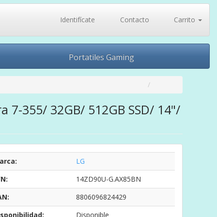
Identifícate
Contacto
Carrito
Portatiles Gaming
ra 7-355/ 32GB/ 512GB SSD/ 14"/
arca:
LG
/N:
14ZD90U-G.AX85BN
AN:
8806096824429
sponibilidad:
Disponible