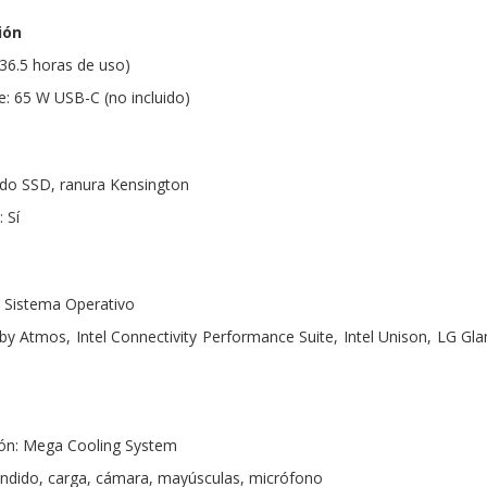
ión
 36.5 horas de uso)
e: 65 W USB-C (no incluido)
ado SSD, ranura Kensington
 Sí
n Sistema Operativo
lby Atmos, Intel Connectivity Performance Suite, Intel Unison, LG G
ión: Mega Cooling System
endido, carga, cámara, mayúsculas, micrófono