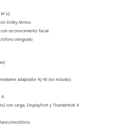
5 W x2
n con Dolby Atmos
con reconocimiento facial
crófono integrado
ax)
mediante adaptador RJ-45 (no incluido)
o A
x2 con carga, DisplayPort y Thunderbolt 4
ulares/micrófono