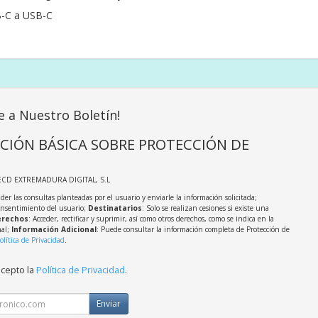
B-C a USB-C
e a Nuestro Boletín!
CIÓN BÁSICA SOBRE PROTECCIÓN DE
ECD EXTREMADURA DIGITAL, S.L
der las consultas planteadas por el usuario y enviarle la información solicitada;
onsentimiento del usuario;
Destinatarios
: Solo se realizan cesiones si existe una
rechos
: Acceder, rectificar y suprimir, así como otros derechos, como se indica en la
nal;
Información Adicional
: Puede consultar la información completa de Protección de
olítica de Privacidad
.
acepto la
Política de Privacidad
.
Enviar