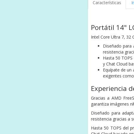
Características
I
Portátil 14"
Intel Core Ultra 7, 32
Diseñado para a
resistencia gra
Hasta 50 TOPS d
y Chat Cloud bas
Equípate de un
exigentes como
Experiencia d
Gracias a AMD FreeSy
garantiza imágenes nít
Diseñado para adapta
resistencia gracias a
Hasta 50 TOPS del pr
Chat Cloud basado en G