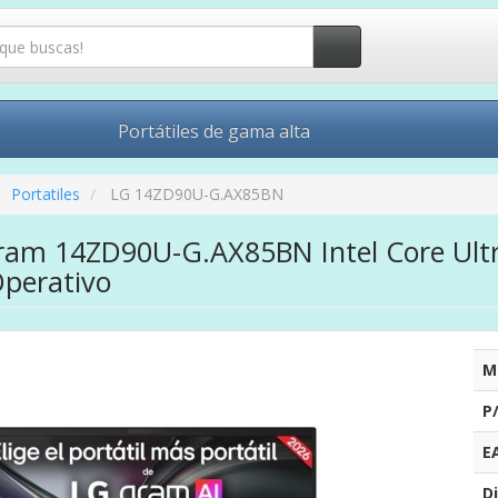
Portátiles de gama alta
Portatiles
LG 14ZD90U-G.AX85BN
Gram 14ZD90U-G.AX85BN Intel Core Ult
Operativo
M
P
E
Di