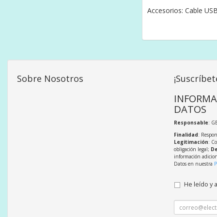
Accesorios: Cable US
Sobre Nosotros
¡Suscríbet
INFORMA
DATOS
Responsable
: G
Finalidad
: Respon
Legitimación
: C
obligación legal;
De
información adicio
Datos en nuestra
P
He leído y 