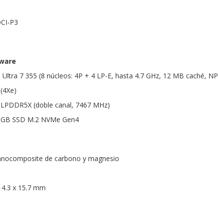
DCI-P3
dware
e Ultra 7 355 (8 núcleos: 4P + 4 LP-E, hasta 4.7 GHz, 12 MB caché, 
 (4Xe)
LPDDR5X (doble canal, 7467 MHz)
2 GB SSD M.2 NVMe Gen4
 Nanocomposite de carbono y magnesio
14.3 x 15.7 mm