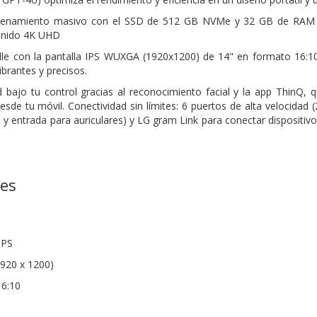
cenamiento masivo con el SSD de 512 GB NVMe y 32 GB de RAM L
enido 4K UHD
lle con la pantalla IPS WUXGA (1920x1200) de 14" en formato 16:10
ibrantes y precisos.
d bajo tu control gracias al reconocimiento facial y la app ThinQ, 
desde tu móvil. Conectividad sin límites: 6 puertos de alta velocida
1 y entrada para auriculares) y LG gram Link para conectar disposit
nes
IPS
920 x 1200)
16:10