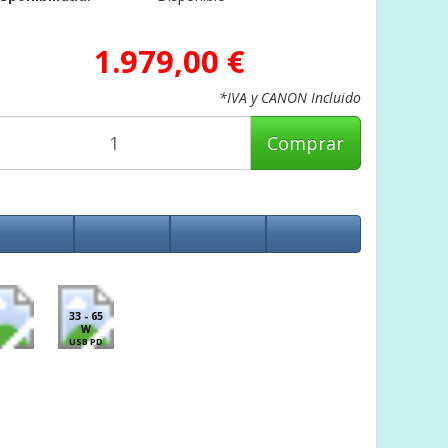
1.979,00 €
*IVA y CANON Incluido
Comprar
33 - 65
W
USB PD