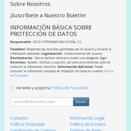
Sobre Nosotros
¡Suscríbete a Nuestro Boletín!
INFORMACIÓN BÁSICA SOBRE
PROTECCIÓN DE DATOS
Responsable
: GECD EXTREMADURA DIGITAL, S.L
Finalidad
: Responder las consultas planteadas por el usuario y enviarle la
información solicitada;
Legitimación
: Consentimiento del usuario;
Destinatarios
: Solo se realizan cesiones si existe una obligación legal;
Derechos
: Acceder, rectificar y suprimir, así como otros derechos, como se
indica en la información adicional;
Información Adicional
: Puede
consultar la información completa de Protección de Datos en nuestra
Política
de Privacidad
.
He leído y acepto la
Política de Privacidad
.
Enviar
Contacto
Información Legal
Política Privacidad
Política de Cookies
Condiciones de Compra
Formas de Pago