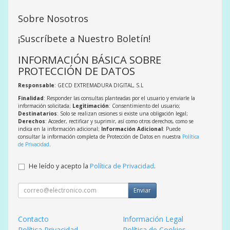
Sobre Nosotros
¡Suscríbete a Nuestro Boletín!
INFORMACIÓN BÁSICA SOBRE
PROTECCIÓN DE DATOS
Responsable
: GECD EXTREMADURA DIGITAL, S.L
Finalidad
: Responder las consultas planteadas por el usuario y enviarle la
información solicitada;
Legitimación
: Consentimiento del usuario;
Destinatarios
: Solo se realizan cesiones si existe una obligación legal;
Derechos
: Acceder, rectificar y suprimir, así como otros derechos, como se
indica en la información adicional;
Información Adicional
: Puede
consultar la información completa de Protección de Datos en nuestra
Política
de Privacidad
.
He leído y acepto la
Política de Privacidad
.
Enviar
Contacto
Información Legal
Política Privacidad
Política de Cookies