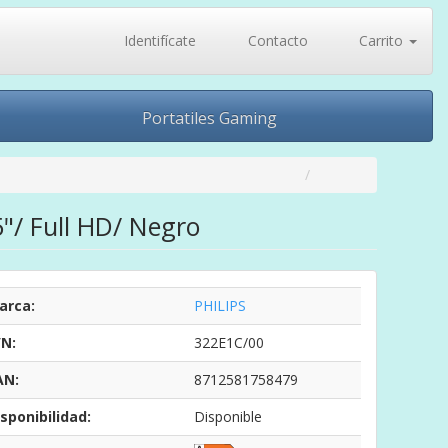
Identifícate
Contacto
Carrito
Portatiles Gaming
5"/ Full HD/ Negro
arca:
PHILIPS
/N:
322E1C/00
AN:
8712581758479
sponibilidad:
Disponible