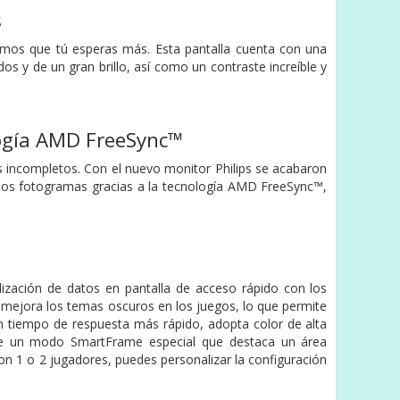
s
bemos que tú esperas más. Esta pantalla cuenta con una
dos y de un gran brillo, así como un contraste increíble y
logía AMD FreeSync™
s incompletos. Con el nuevo monitor Philips se acabaron
 los fotogramas gracias a la tecnología AMD FreeSync™,
lización de datos en pantalla de acceso rápido con los
 mejora los temas oscuros en los juegos, lo que permite
un tiempo de respuesta más rápido, adopta color de alta
ene un modo SmartFrame especial que destaca un área
con 1 o 2 jugadores, puedes personalizar la configuración