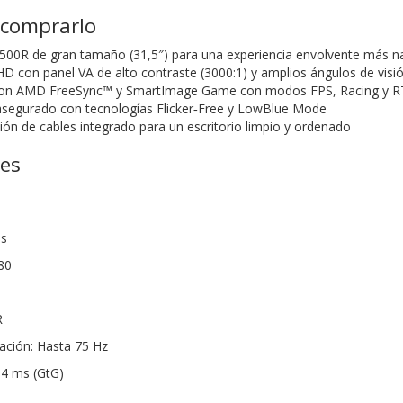
 comprarlo
1500R de gran tamaño (31,5″) para una experiencia envolvente más na
 HD con panel VA de alto contraste (3000:1) y amplios ángulos de visi
con AMD FreeSync™ y SmartImage Game con modos FPS, Racing y R
asegurado con tecnologías Flicker‑Free y LowBlue Mode
ión de cables integrado para un escritorio limpio y ordenado
nes
as
80
R
zación: Hasta 75 Hz
 4 ms (GtG)