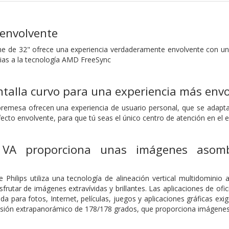
envolvente
ine de 32" ofrece una experiencia verdaderamente envolvente con un 
ias a la tecnología AMD FreeSync
talla curvo para una experiencia más env
emesa ofrecen una experiencia de usuario personal, que se adapta 
fecto envolvente, para que tú seas el único centro de atención en el e
 VA proporciona unas imágenes asom
 Philips utiliza una tecnología de alineación vertical multidominio
sfrutar de imágenes extravívidas y brillantes. Las aplicaciones de of
 para fotos, Internet, películas, juegos y aplicaciones gráficas exi
isión extrapanorámico de 178/178 grados, que proporciona imágenes 