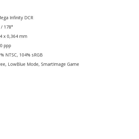
ega Infinity DCR
 / 178°
64 x 0,364 mm
70 ppp
 85% NTSC, 104% sRGB
-Free, LowBlue Mode, SmartImage Game