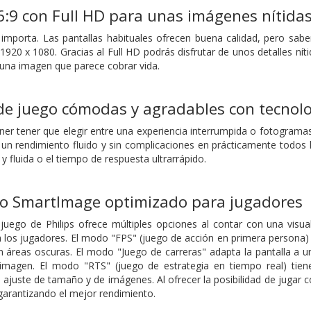
6:9 con Full HD para unas imágenes nítida
 importa. Las pantallas habituales ofrecen buena calidad, pero sa
1920 x 1080. Gracias al Full HD podrás disfrutar de unos detalles níti
a una imagen que parece cobrar vida.
 de juego cómodas y agradables con tecno
ner tener que elegir entre una experiencia interrumpida o fotograma
 un rendimiento fluido y sin complicaciones en prácticamente todos
 y fluida o el tiempo de respuesta ultrarrápido.
o SmartImage optimizado para jugadores
juego de Philips ofrece múltiples opciones al contar con una visua
a los jugadores. El modo "FPS" (juego de acción en primera persona)
n áreas oscuras. El modo "Juego de carreras" adapta la pantalla a 
 imagen. El modo "RTS" (juego de estrategia en tiempo real) ti
l ajuste de tamaño y de imágenes. Al ofrecer la posibilidad de jugar 
 garantizando el mejor rendimiento.