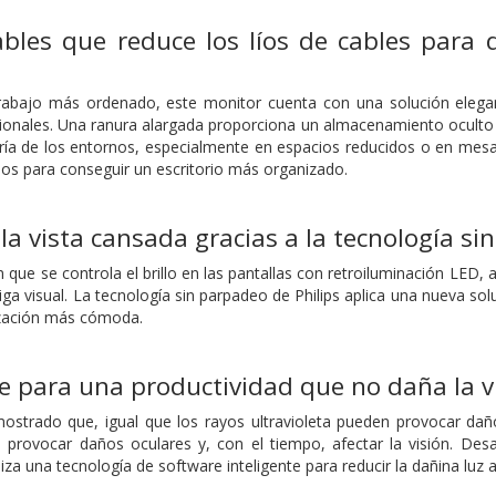
bles que reduce los líos de cables para 
rabajo más ordenado, este monitor cuenta con una solución elegant
cionales. Una ranura alargada proporciona un almacenamiento oculto 
ría de los entornos, especialmente en espacios reducidos o en mesa
os para conseguir un escritorio más organizado.
la vista cansada gracias a la tecnología s
 que se controla el brillo en las pantallas con retroiluminación LED
ga visual. La tecnología sin parpadeo de Philips aplica una nueva soluc
ización más cómoda.
 para una productividad que no daña la v
strado que, igual que los rayos ultravioleta pueden provocar daño
provocar daños oculares y, con el tiempo, afectar la visión. Desa
liza una tecnología de software inteligente para reducir la dañina luz 