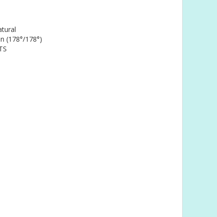
tural
ón (178°/178°)
TS