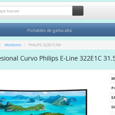
Portátiles de gama alta
Monitores
PHILIPS 322E1C/00
sional Curvo Philips E-Line 322E1C 31.
M
P
E
Di