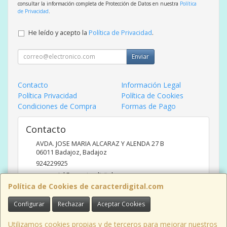
consultar la información completa de Protección de Datos en nuestra
Política
de Privacidad
.
He leído y acepto la
Política de Privacidad
.
Enviar
Contacto
Información Legal
Política Privacidad
Política de Cookies
Condiciones de Compra
Formas de Pago
Contacto
AVDA. JOSE MARIA ALCARAZ Y ALENDA 27 B
06011
Badajoz
,
Badajoz
924229925
comercial@caracterdigital.com
Política de Cookies de caracterdigital.com
Configurar
Rechazar
Aceptar Cookies
Horario
DE 10 A 14 HORAS DE MAÑANA, 17 A 20:30 HORAS TARDES
Utilizamos cookies propias y de terceros para mejorar nuestros