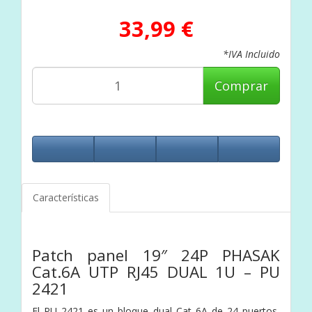
33,99 €
*IVA Incluido
Comprar
Características
Patch panel 19″ 24P PHASAK
Cat.6A UTP RJ45 DUAL 1U – PU
2421
El PU 2421 es un bloque dual Cat 6A de 24 puertos,