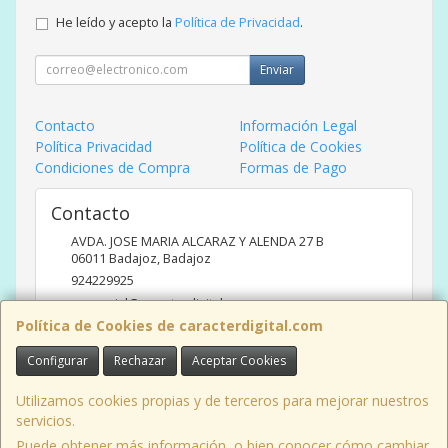
He leído y acepto la
Política de Privacidad
.
Enviar
Contacto
Información Legal
Política Privacidad
Política de Cookies
Condiciones de Compra
Formas de Pago
Contacto
AVDA. JOSE MARIA ALCARAZ Y ALENDA 27 B
06011
Badajoz
,
Badajoz
924229925
comercial@caracterdigital.com
Política de Cookies de caracterdigital.com
Configurar
Rechazar
Aceptar Cookies
Horario
DE 10 A 14 HORAS DE MAÑANA, 17 A 20:30 HORAS TARDES
Utilizamos cookies propias y de terceros para mejorar nuestros
servicios.
Puede obtener más información, o bien conocer cómo cambiar