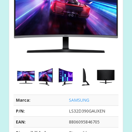
Marca:
SAMSUNG
P/N:
LS32D390GAUXEN
EAN:
8806095846705