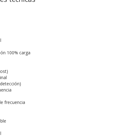
l
ión 100% carga
ost)
inal
odetección)
uencia
e frecuencia
ble
l