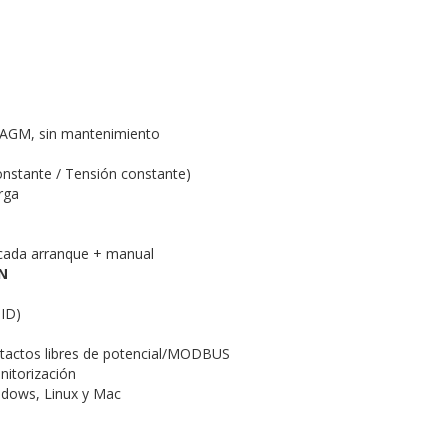
, AGM, sin mantenimiento
constante / Tensión constante)
rga
cada arranque + manual
N
ID)
actos libres de potencial/MODBUS
itorización
ndows, Linux y Mac