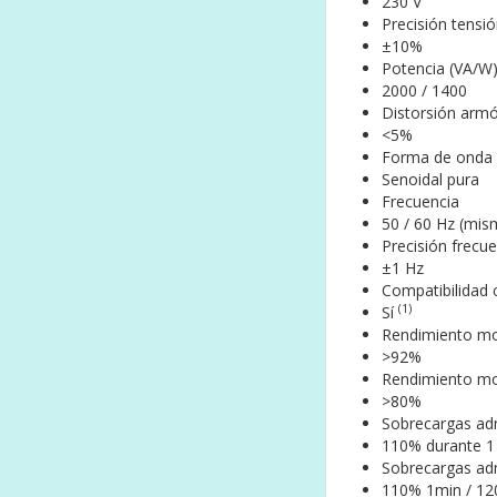
230 V
Precisión tensi
±10%
Potencia (VA/W
2000 / 1400
Distorsión armó
<5%
Forma de onda 
Senoidal pura
Frecuencia
50 / 60 Hz (mis
Precisión frecu
±1 Hz
Compatibilidad
(1)
Sí
Rendimiento mod
>92%
Rendimiento mo
>80%
Sobrecargas ad
110% durante 1
Sobrecargas adm
110% 1min / 12