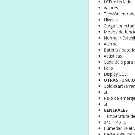
LCD + teclado
Valores
Tensión entrada
Niveles
Carga conectada 
Modos de func
Normal / Estabil
Alarma
Batería / baterí
Acústicas
Cada 30 s para 
Fallo
Display LCD
OTRAS FUNCI
Cold-start (arra
Sí
Paro de emerge
Sí
GENERALES
Temperatura de
0º C ÷ 40º C
Humedad relati
Hasta 95%, sin