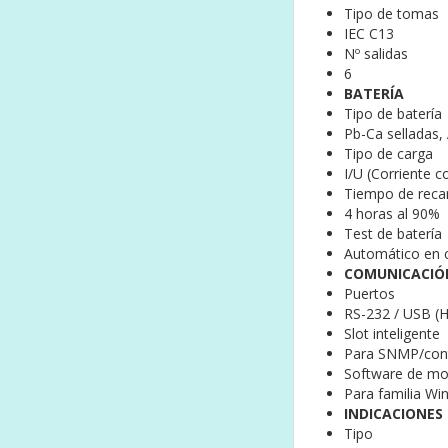
Tipo de tomas
IEC C13
Nº salidas
6
BATERÍA
Tipo de batería
Pb-Ca selladas
Tipo de carga
I/U (Corriente 
Tiempo de reca
4 horas al 90%
Test de batería
Automático en 
COMUNICACIÓ
Puertos
RS-232 / USB (H
Slot inteligente
Para SNMP/cont
Software de mon
Para familia Wi
INDICACIONES
Tipo