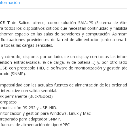
nformación
CE T
de Salicru ofrece, como solución SAI/UPS (Sistema de Alime
 todos los dispositivos críticos que necesitan continuidad y fiabilid
orrar espacio en las salas de servidores y computación. Asimismo
 fluctuaciones provinientes de la red de alimentación junto a una 
 a todas las cargas sensibles.
 y cómodo, dispone, por un lado, de un display con todas las infor
(tensión entrada/salida, % de carga, % de batería,...) y, por otro l
 USB con protocolo HID, el software de monitorización y gestión (d
porado (SNMP).
ompatibilidad con las actuales fuentes de alimentación de los ordena
interactive con salida senoidal.
AVR permanente (Buck/Boost).
compacto.
omunicación RS-232 y USB-HID.
itorización y gestión para Windows, Linux y Mac.
e preparado para adaptador SNMP.
fuentes de alimentación de tipo APFC.