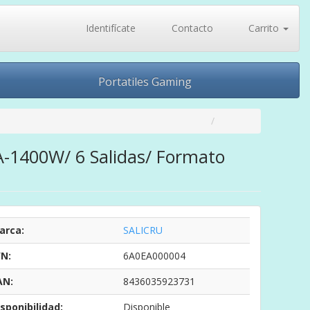
Identifícate
Contacto
Carrito
Portatiles Gaming
VA-1400W/ 6 Salidas/ Formato
arca:
SALICRU
/N:
6A0EA000004
AN:
8436035923731
sponibilidad:
Disponible