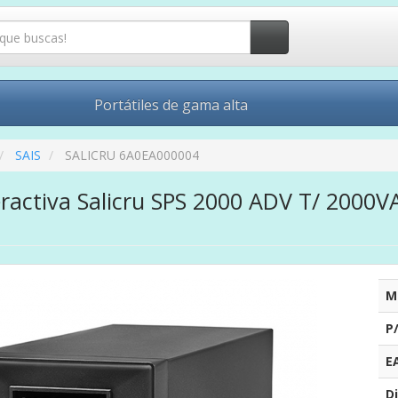
Portátiles de gama alta
SAIS
SALICRU 6A0EA000004
eractiva Salicru SPS 2000 ADV T/ 2000
M
P
E
Di