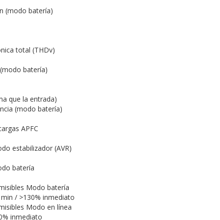
ón (modo batería)
)
nica total (THDv)
(modo batería)
ma que la entrada)
encia (modo batería)
 cargas APFC
o estabilizador (AVR)
do batería
misibles Modo batería
 min / >130% inmediato
isibles Modo en línea
0% inmediato